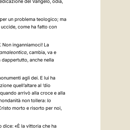
redicazione del Vangelo, odia,
ra per un problema teologico; ma
i uccide, come ha fatto con
.”. Non inganniamoci! La
amaleontica
, cambia, va e
a dappertutto, anche nella
numenti agli dei. E lui ha
ione quell’altare al ‘dio
 quando arrivò alla croce e alla
mondanità non tollera:
lo
Cristo morto e risorto per noi,
dice: «È la vittoria che ha