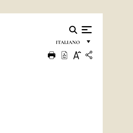
ITALIANO
FRANÇAIS
ENGLISH
ITALIANO
PORTUGUÊS
ESPAÑOL
DEUTSCH
POLSKI