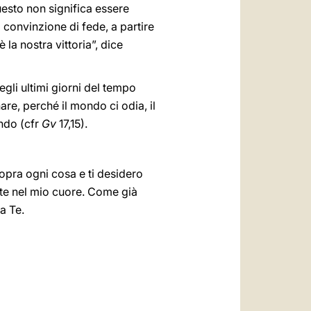
questo non significa essere
a convinzione di fede, a partire
 la nostra vittoria”, dice
egli ultimi giorni del tempo
are, perché il mondo ci odia, il
ndo (cfr
Gv
17,15).
opra ogni cosa e ti desidero
nte nel mio cuore. Come già
a Te.