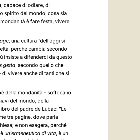
 capace di odiare, di
o spirito del mondo, cosa sia
mondanità è fare festa, vivere
lage
, una cultura “dell’oggi sì
edeltà, perché cambia secondo
ù insiste a difenderci da questo
e getta
, secondo quello che
di vivere anche di tanti che si
ioè della mondanità – soffocano
hiavi del mondo, della
libro del padre de Lubac: “Le
ime tre pagine, dove parla
Chiesa; e non esagera, perché
 è
un’ermeneutica di vita
, è un