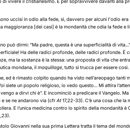
i vivere il cristianesimo. E per sopravvivere davanti alla p
sono uccisi in odio alla fede, sì, davvero per alcuni l'odio e
a maggioranza [dei casi] è la mondanità che odia la fede e l
no può dirmi: “Ma padre, questa è una superficialità di vita..
rficiale! Ha delle radici profonde, delle radici profonde. È
c
ze, ma la sostanza è la stessa: una proposta di vita che entr
utica mondana, il
maquillage
, tutto si trucca per essere così.
, ed è rimasto colpito quando ha visto nell’areopago tanti mo
oi siete un popolo religioso, io vedo questo… Mi attira l’attenz
 vengo a dirvi chi è”. E incominciò a predicare il Vangelo. Ma
o e se ne andarono via (cfr
At
17,22-33). C’è una cosa che la 
tollera. E l’unica medicina contro lo spirito della mondanità è 
,23).
olo Giovanni nella sua prima Lettera tratta il tema del mondo 