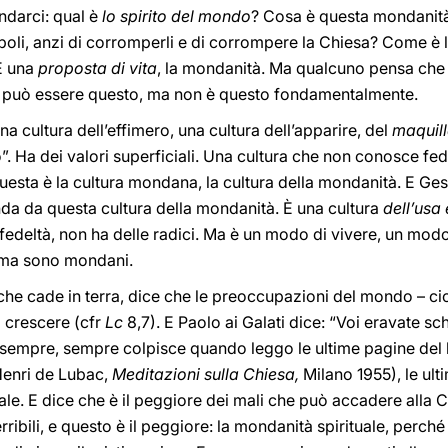
darci: qual è
lo spirito del mondo
? Cosa è questa mondanità,
poli, anzi di corromperli e di corrompere la Chiesa? Come è l
 È una
proposta di vita
, la mondanità. Ma qualcuno pensa che 
à può essere questo, ma non è questo fondamentalmente.
a cultura dell’effimero, una cultura dell’apparire, del
maquil
”. Ha dei valori superficiali. Una cultura che non conosce f
Questa è la cultura mondana, la cultura della mondanità. E Ges
nda da questa cultura della mondanità. È una cultura
dell’usa 
edeltà, non ha delle radici. Ma è un modo di vivere, un modo 
i ma sono mondani.
che cade in terra, dice che le preoccupazioni del mondo – c
o crescere (cfr
Lc
8,7). E Paolo ai Galati dice: “Voi eravate sc
sempre, sempre colpisce quando leggo le ultime pagine del 
 Henri de Lubac,
Meditazioni sulla Chiesa,
Milano 1955), le ult
ale. E dice che è il peggiore dei mali che può accadere alla 
rribili, e questo è il peggiore: la mondanità spirituale, perché