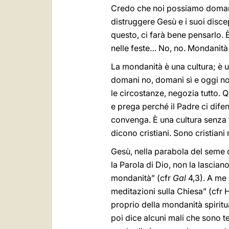
Credo che noi possiamo doman
distruggere Gesù e i suoi disce
questo, ci farà bene pensarlo.
nelle feste… No, no. Mondanit
La mondanità è una cultura; è un
domani no, domani sì e oggi no
le circostanze, negozia tutto. 
e prega perché il Padre ci dife
convenga. È una cultura senza f
dicono cristiani. Sono cristian
Gesù, nella parabola del seme 
la Parola di Dio, non la lascian
mondanità” (cfr
Gal
4,3). A me 
meditazioni sulla Chiesa” (cfr
proprio della mondanità spiritu
poi dice alcuni mali che sono te