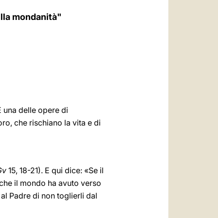
العربيّة
della mondanità"
中文
LATINE
 una delle opere di
o, che rischiano la vita e di
Gv
15, 18-21). E qui dice: «Se il
 che il mondo ha avuto verso
al Padre di non toglierli dal