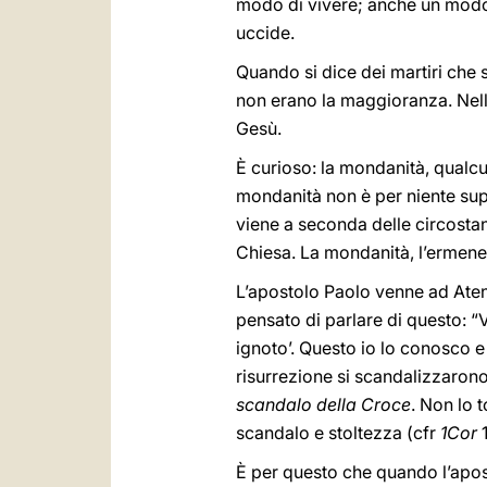
modo di vivere; anche un modo d
uccide.
Quando si dice dei martiri che 
non erano la maggioranza. Nell
Gesù.
È curioso: la mondanità, qualcu
mondanità non è per niente supe
viene a seconda delle circostan
Chiesa. La mondanità, l’ermene
L’apostolo Paolo venne ad Atene
pensato di parlare di questo: “V
ignoto’. Questo io lo conosco e
risurrezione si scandalizzaron
scandalo della Croce
. Non lo 
scandalo e stoltezza (cfr
1Cor
1
È per questo che quando l’apost