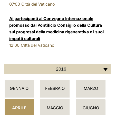
07:00
Città del Vaticano
LATINE
Ai partecipanti al Convegno Internazionale
promosso dal Pontificio Consiglio della Cultura
sui progressi della medicina rigenerativa e i suoi
impatti culturali
12:00
Città del Vaticano
2016
C
GENNAIO
FEBBRAIO
MARZO
A
L
E
APRILE
MAGGIO
GIUGNO
N