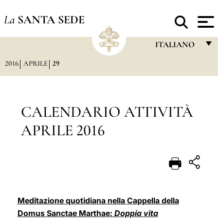
La
SANTA SEDE
ITALIANO
2016
APRILE
29
FRANÇAIS
ENGLISH
ITALIANO
CALENDARIO ATTIVITÀ
PORTUGUÊS
APRILE 2016
ESPAÑOL
DEUTSCH
POLSKI
العربيّة
Meditazione quotidiana nella Cappella della
Domus Sanctae Marthae:
Doppia vita
中文