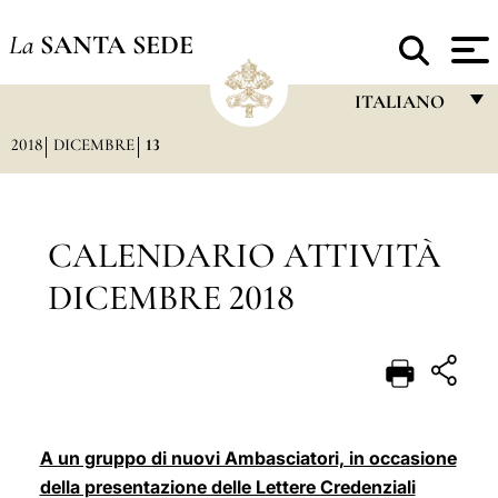
La
SANTA SEDE
ITALIANO
2018
DICEMBRE
13
FRANÇAIS
ENGLISH
ITALIANO
CALENDARIO ATTIVITÀ
PORTUGUÊS
DICEMBRE 2018
ESPAÑOL
DEUTSCH
POLSKI
العربيّة
A un gruppo di nuovi Ambasciatori, in occasione
della presentazione delle Lettere Credenziali
中文