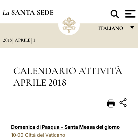
La
SANTA SEDE
ITALIANO
2018
APRILE
1
FRANÇAIS
ENGLISH
ITALIANO
CALENDARIO ATTIVITÀ
PORTUGUÊS
APRILE 2018
ESPAÑOL
DEUTSCH
POLSKI
العربيّة
Domenica di Pasqua – Santa Messa del giorno
10:00
Città del Vaticano
中文