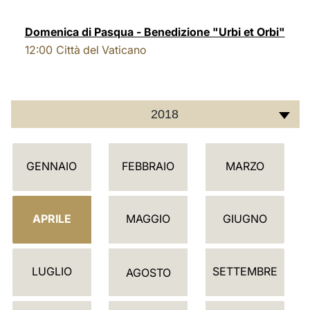
LATINE
Domenica di Pasqua - Benedizione "Urbi et Orbi"
12:00
Città del Vaticano
2018
C
GENNAIO
FEBBRAIO
MARZO
A
L
E
APRILE
MAGGIO
GIUGNO
N
D
LUGLIO
SETTEMBRE
A
AGOSTO
R