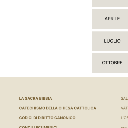
A
L
APRILE
E
N
LUGLIO
D
A
OTTOBRE
R
I
O
LA SACRA BIBBIA
SAL
CATECHISMO DELLA CHIESA CATTOLICA
VAT
CODICI DI DIRITTO CANONICO
L'O
CONCILI ECUMENICI