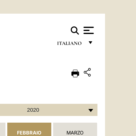
ITALIANO
FRANÇAIS
ENGLISH
ITALIANO
PORTUGUÊS
ESPAÑOL
2020
DEUTSCH
POLSKI
FEBBRAIO
MARZO