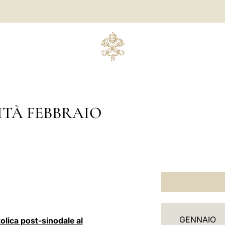
ITÀ FEBBRAIO
C
GENNAIO
lica post-sinodale al