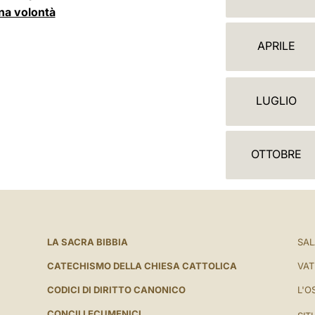
A
ona volontà
L
APRILE
E
N
LUGLIO
D
A
OTTOBRE
R
I
O
LA SACRA BIBBIA
SAL
CATECHISMO DELLA CHIESA CATTOLICA
VAT
CODICI DI DIRITTO CANONICO
L'O
CONCILI ECUMENICI