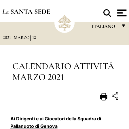
La
SANTA SEDE
ITALIANO
2021
MARZO
12
FRANÇAIS
ENGLISH
ITALIANO
CALENDARIO ATTIVITÀ
PORTUGUÊS
MARZO 2021
ESPAÑOL
DEUTSCH
POLSKI
العربيّة
Ai Dirigenti e ai Giocatori della Squadra di
Pallanuoto di Genova
中文