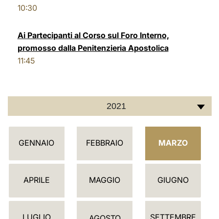
10:30
LATINE
Ai Partecipanti al Corso sul Foro Interno,
promosso dalla Penitenzieria Apostolica
11:45
2021
C
GENNAIO
FEBBRAIO
MARZO
A
L
E
APRILE
MAGGIO
GIUGNO
N
D
LUGLIO
SETTEMBRE
AGOSTO