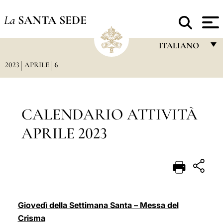
La
SANTA SEDE
ITALIANO
2023
APRILE
6
FRANÇAIS
ENGLISH
ITALIANO
CALENDARIO ATTIVITÀ
PORTUGUÊS
APRILE 2023
ESPAÑOL
DEUTSCH
POLSKI
العربيّة
Giovedì della Settimana Santa – Messa del
Crisma
中文