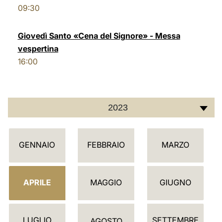
09:30
LATINE
Giovedì Santo «Cena del Signore» - Messa
vespertina
16:00
2023
C
GENNAIO
FEBBRAIO
MARZO
A
L
E
APRILE
MAGGIO
GIUGNO
N
D
LUGLIO
SETTEMBRE
AGOSTO