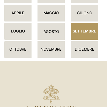
L
E
APRILE
MAGGIO
GIUGNO
N
D
LUGLIO
SETTEMBRE
A
AGOSTO
R
I
OTTOBRE
NOVEMBRE
DICEMBRE
O