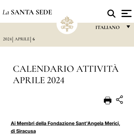
La
SANTA SEDE
ITALIANO
2024
APRILE
6
FRANÇAIS
ENGLISH
ITALIANO
CALENDARIO ATTIVITÀ
PORTUGUÊS
APRILE 2024
ESPAÑOL
DEUTSCH
POLSKI
العربيّة
Ai Membri della Fondazione Sant'Angela Merici,
di Siracusa
中文