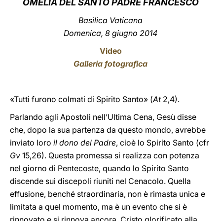
OMELIA DEL SANTO PADRE FRANCESCO
LATINE
Basilica Vaticana
Domenica, 8 giugno 2014
Video
Galleria fotografica
«Tutti furono colmati di Spirito Santo» (
At
2,4).
Parlando agli Apostoli nell’Ultima Cena, Gesù disse
che, dopo la sua partenza da questo mondo, avrebbe
inviato loro
il dono del Padre
, cioè lo Spirito Santo (cfr
Gv
15,26). Questa promessa si realizza con potenza
nel giorno di Pentecoste, quando lo Spirito Santo
discende sui discepoli riuniti nel Cenacolo. Quella
effusione, benché straordinaria, non è rimasta unica e
limitata a quel momento, ma è un evento che si è
rinnovato e si rinnova ancora. Cristo glorificato alla