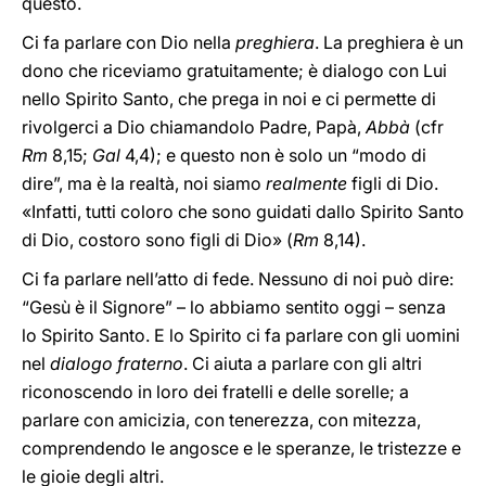
questo.
Ci fa parlare con Dio nella
preghiera
. La preghiera è un
dono che riceviamo gratuitamente; è dialogo con Lui
nello Spirito Santo, che prega in noi e ci permette di
rivolgerci a Dio chiamandolo Padre, Papà,
Abbà
(cfr
Rm
8,15;
Gal
4,4); e questo non è solo un “modo di
dire”, ma è la realtà, noi siamo
realmente
figli di Dio.
«Infatti, tutti coloro che sono guidati dallo Spirito Santo
di Dio, costoro sono figli di Dio» (
Rm
8,14).
Ci fa parlare nell’atto di fede. Nessuno di noi può dire:
“Gesù è il Signore” – lo abbiamo sentito oggi – senza
lo Spirito Santo. E lo Spirito ci fa parlare con gli uomini
nel
dialogo fraterno
. Ci aiuta a parlare con gli altri
riconoscendo in loro dei fratelli e delle sorelle; a
parlare con amicizia, con tenerezza, con mitezza,
comprendendo le angosce e le speranze, le tristezze e
le gioie degli altri.