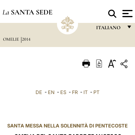
La
SANTA SEDE
ITALIANO
OMELIE
2014
FRANÇAIS
ENGLISH
ITALIANO
PORTUGUÊS
ESPAÑOL
DE
-
EN
-
ES
-
FR
-
IT
-
PT
DEUTSCH
POLSKI
العربيّة
SANTA MESSA NELLA SOLENNITÀ DI PENTECOSTE
中文