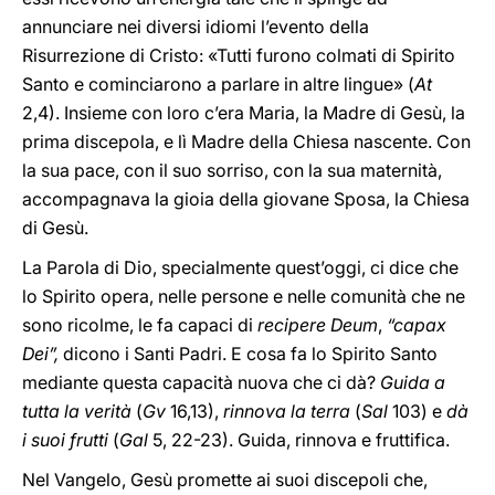
annunciare nei diversi idiomi l’evento della
Risurrezione di Cristo: «Tutti furono colmati di Spirito
Santo e cominciarono a parlare in altre lingue» (
At
2,4). Insieme con loro c’era Maria, la Madre di Gesù, la
prima discepola, e lì Madre della Chiesa nascente. Con
la sua pace, con il suo sorriso, con la sua maternità,
accompagnava la gioia della giovane Sposa, la Chiesa
di Gesù.
La Parola di Dio, specialmente quest’oggi, ci dice che
lo Spirito opera, nelle persone e nelle comunità che ne
sono ricolme, le fa capaci di
recipere Deum
,
“capax
Dei”,
dicono i Santi Padri. E cosa fa lo Spirito Santo
mediante questa capacità nuova che ci dà?
Guida a
tutta la verità
(
Gv
16,13),
rinnova la terra
(
Sal
103) e
dà
i suoi frutti
(
Gal
5, 22-23). Guida, rinnova e fruttifica.
Nel Vangelo, Gesù promette ai suoi discepoli che,