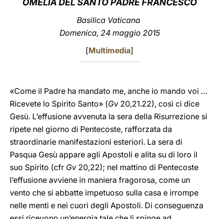
OMELIA DEL SANTO PADRE FRANCESCO
LATINE
Basilica Vaticana
Domenica, 24 maggio 2015
[
Multimedia
]
«Come il Padre ha mandato me, anche io mando voi …
Ricevete lo Spirito Santo» (
Gv
20,21.22), così ci dice
Gesù. L’effusione avvenuta la sera della Risurrezione si
ripete nel giorno di Pentecoste, rafforzata da
straordinarie manifestazioni esteriori. La sera di
Pasqua Gesù appare agli Apostoli e alita su di loro il
suo Spirito (cfr
Gv
20,22); nel mattino di Pentecoste
l’effusione avviene in maniera fragorosa, come un
vento che si abbatte impetuoso sulla casa e irrompe
nelle menti e nei cuori degli Apostoli. Di conseguenza
essi ricevono un’energia tale che li spinge ad