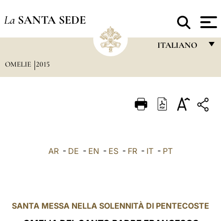
La
SANTA SEDE
ITALIANO
OMELIE
2015
FRANÇAIS
ENGLISH
ITALIANO
PORTUGUÊS
ESPAÑOL
AR
-
DE
-
EN
-
ES
-
FR
-
IT
-
PT
DEUTSCH
POLSKI
العربيّة
SANTA MESSA NELLA SOLENNITÀ DI PENTECOSTE
中文