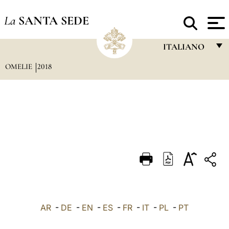
La
SANTA SEDE
ITALIANO
OMELIE
2018
FRANÇAIS
ENGLISH
ITALIANO
PORTUGUÊS
ESPAÑOL
DEUTSCH
POLSKI
العربيّة
AR
-
DE
-
EN
-
ES
-
FR
-
IT
-
PL
-
PT
中文