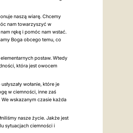
tionuje naszą wiarę. Chcemy
y móc nam towarzyszyć w
ać nam rękę i pomóc nam wstać.
e mamy Boga obcego temu, co
j elementarnych postaw. Wtedy
edności, która jest owocem
 usłyszały wołanie, które je
rogę w ciemności, inne zaś
ca. We wskazanym czasie każda
iliśmy nasze życie. Jakże jest
lu sytuacjach ciemności i