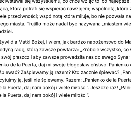
ciwstawili się wszystkiemu, co chce wziąć to, co najlepsze
cą, która potrafi się wspierać nawzajem; wspólnotą, która ż
iele przeciwności; wspólnotą która miłuje, bo nie pozwala n
go miasta, Trujillo może nadal być nazywana „miastem wie
dziei.
a żywi dla Matki Bożej, i wiem, jak bardzo nabożeństwo do 
jedyną radę, którą zawsze powtarza: „Zróbcie wszystko, c
 swój płaszcz i aby zawsze prowadziła nas do swego Syna;
nko de la Puerta, daj mi swoje błogosławieństwo. Panienko 
ą zaśpiewać? Zaśpiewamy ją razem? Kto zacznie śpiewać? „Pani
tujmy ją, jeśli nie śpiewamy. Razem: „Panienko de la Puerta
a Puerta, daj nam pokój i wiele miłości”. Jeszcze raz! „Pani
a Puerta, daj nam pokój i wiele miłości”.