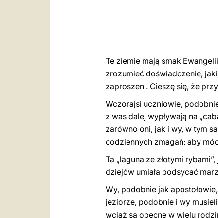
Te ziemie mają smak Ewangelii
zrozumieć doświadczenie, jakie
zaproszeni. Cieszę się, że prz
Wczorajsi uczniowie, podobnie 
z was dalej wypływają na „cabal
zarówno oni, jak i wy, w tym 
codziennych zmagań: aby móc 
Ta „laguna ze złotymi rybami”,
dziejów umiała podsycać marze
Wy, podobnie jak apostołowie, z
jeziorze, podobnie i wy musiel
wciąż są obecne w wielu rodz