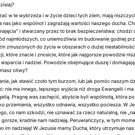
zisiaj?
ać w te wybrzeża i w życie dzieci tych ziem, mają niszczycie
 nas jako wspólnot i zagrażają wartości naszego ducha. C
ajęcia” i stwarzany przez to brak bezpieczeństwa; chodzi o
ród najmłodszych, co uniemożliwia im budowanie godnej pr
in zmuszonych do życia w obszarach o dużej niestabilnośc
cji, które znacie i znosicie, które jak najgorsze powodzie ni
wsparcia i nadziei. Powodzie obejmujące duszę i domagające
 masz oliwy?
anie, jak stawić czoło tym burzom, lub jak pomóc naszym dz
: nie ma innego, lepszego wyjścia niż droga Ewangelii i ma
gelią. Pragnę was zachęcić, abyście byli wspólnotą, która 
ko przemienia, wszystko odnawia, wszystko pociesza. W 
o, co nam szkodzi, nie uznawać za rzecz naturalną, nie „na
gorsze, kradnie nam nadzieję. Peruwiańczycy, w tym momenci
o im nadzieję! W Jezusie mamy Ducha, który utrzymuje nas 