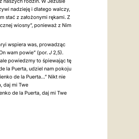
 z naszych rodzin. W Jezusie
ywi nadzieję i dlatego walczy,
am stać z założonymi rękami. Z
cznej wiosny”, ponieważ z Nim
Maryi wspiera was, prowadząc
o On wam powie” (por.
J
2,5).
 ale powiedzmy to śpiewając tę
de la Puerta, udziel nam pokoju
enko de la Puerta…” Nikt nie
, daj mi Twe
enko de la Puerta, daj mi Twe