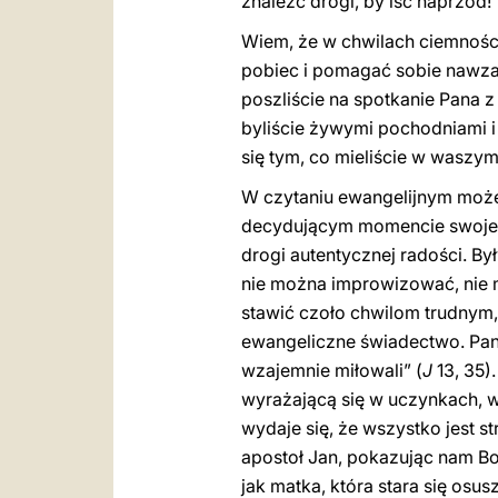
znaleźć drogi, by iść naprzód!
Wiem, że w chwilach ciemności
pobiec i pomagać sobie nawzaje
poszliście na spotkanie Pana 
byliście żywymi pochodniami i
się tym, co mieliście w waszym
W czytaniu ewangelijnym możemy
decydującym momencie swojego 
drogi autentycznej radości. By
nie można improwizować, nie mó
stawić czoło chwilom trudnym
ewangeliczne świadectwo. Pan 
wzajemnie miłowali” (
J
13, 35)
wyrażającą się w uczynkach, w
wydaje się, że wszystko jest s
apostoł Jan, pokazując nam Bog
jak matka, która stara się osu