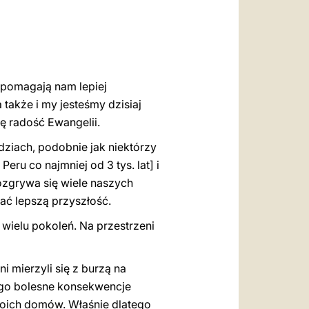
العربيّة
中文
LATINE
 pomagają nam lepiej
także i my jesteśmy dzisiaj
tę radość Ewangelii.
odziach, podobnie jak niektórzy
eru co najmniej od 3 tys. lat] i
ozgrywa się wiele naszych
ć lepszą przyszłość.
 wielu pokoleń. Na przestrzeni
i mierzyli się z burzą na
ego bolesne konsekwencje
woich domów. Właśnie dlatego