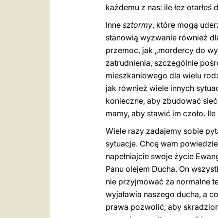
każdemu z nas: ile łez otarłeś d
Inne
sztormy
, które mogą uderz
stanowią wyzwanie również dla
przemoc, jak „mordercy do wyn
zatrudnienia, szczególnie poś
mieszkaniowego dla wielu rodz
jak również wiele innych sytua
konieczne, aby zbudować sieć 
mamy, aby stawić im czoło. Ile
Wiele razy zadajemy sobie pyt
sytuacje. Chcę wam powiedzieć
napełniajcie swoje życie Ewan
Panu olejem Ducha. On wszyst
nie przyjmować za normalne teg
wyjaławia naszego ducha, a co 
prawa pozwolić, aby skradzion