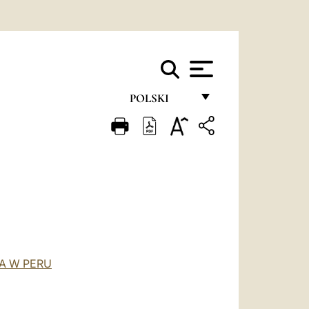
POLSKI
FRANÇAIS
ENGLISH
ITALIANO
PORTUGUÊS
ESPAÑOL
DEUTSCH
A W PERU
POLSKI