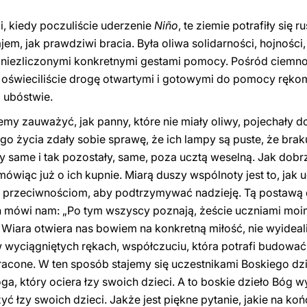
, kiedy poczuliście uderzenie
Niño
, te ziemie potrafiły się r
m, jak prawdziwi bracia. Była oliwa solidarności, hojności,
z niezliczonymi konkretnymi gestami pomocy. Pośród ciemnoś
 oświeciliście drogę otwartymi i gotowymi do pomocy rękoma
 ubóstwie.
 zauważyć, jak panny, które nie miały oliwy, pojechały do ​
życia zdały sobie sprawę, że ich lampy są puste, że brak
ły same i tak pozostały, same, poza ucztą weselną. Jak dobrz
wiąc już o ich kupnie. Miarą duszy wspólnoty jest to, jak u
, przeciwnościom, aby podtrzymywać nadzieję. Tą postawą 
mówi nam: „Po tym wszyscy poznają, żeście uczniami moimi,
. Wiara otwiera nas bowiem na konkretną miłość, nie wyidea
 wyciągniętych rękach, współczuciu, która potrafi budowa
tracone. W ten sposób stajemy się uczestnikami Boskiego dzia
a, który ociera łzy swoich dzieci. A to boskie dzieło Bóg w
szyć łzy swoich dzieci. Jakże jest piękne pytanie, jakie na k