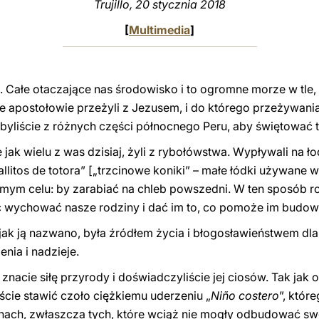
Trujillo, 20 stycznia 2018
[
Multimedia
]
. Całe otaczające nas środowisko i to ogromne morze w tle,
 apostołowie przeżyli z Jezusem, i do którego przeżywania 
ybyliście z różnych części północnego Peru, aby świętować 
jak wielu z was dzisiaj, żyli z rybołówstwa. Wypływali na ł
litos de totora” [„trzcinowe koniki” – małe łódki używane w P
samym celu: by zarabiać na chleb powszedni. W ten sposób r
wychować nasze rodziny i dać im to, co pomoże im budowa
 jak ją nazwano, była źródłem życia i błogosławieństwem dla
nia i nadzieje.
nacie siłę przyrody i doświadczyliście jej ciosów. Tak jak on
iście stawić czoło ciężkiemu uderzeniu „
Niño costero
”, któr
inach, zwłaszcza tych, które wciąż nie mogły odbudować s