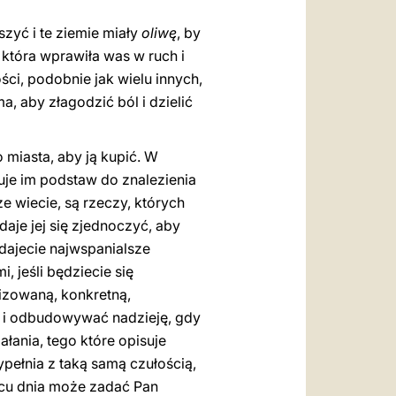
uszyć i te ziemie miały
oliwę
, by
 która wprawiła was w ruch i
ci, podobnie jak wielu innych,
, aby złagodzić ból i dzielić
​miasta, aby ją kupić. W
uje im podstaw do znalezienia
e wiecie, są rzeczy, których
daje jej się zjednoczyć, aby
dajecie najwspanialsze
 jeśli będziecie się
lizowaną, konkretną,
ć i odbudowywać nadzieję, gdy
łania, tego które opisuje
ypełnia z taką samą czułością,
ońcu dnia może zadać Pan