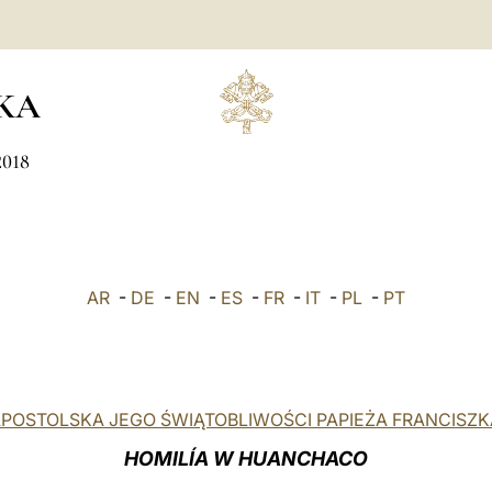
KA
2018
AR
-
DE
-
EN
-
ES
-
FR
-
IT
-
PL
-
PT
APOSTOLSKA JEGO ŚWIĄTOBLIWOŚCI PAPIEŻA FRANCISZK
HOMILÍA W HUANCHACO