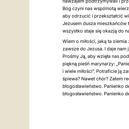
nawzajem podtrzymywali i prze
Bóg czyni nas wspólnotą wierzą
aby odrzucić i przekształcić w
Jezusem dusza mieszkańców te
wszystko staje się okazją do na
Wiem o miłości, jaką ta ziemi
zawsze do Jezusa. I daje nam 
Prośmy Ją, aby wzięła nas pod
piękną pieśń marynarzy: „Panie
i wiele miłości”. Potraficie j
śpiewa? Nawet chór? Zatem recy
błogosławieństwo. Panienko de l
błogosławieństwo. Panienko de l