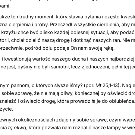
wami.
akże ten trudny moment, który stawia pytania i często kwes
zna cierpienia i próby. Przeszedł wszystkie cierpienia, ab
a krzyżu chce być blisko każdej bolesnej sytuacji, aby pod
orii, chciał dzielić naszą drogę i dotknąć naszych ran. Ni
rzeciwnie, pośród bólu podaje On nam swoją rękę.
i kwestionują wartość naszego ducha i naszych najbardzie
e jest, byśmy nie byli samotni, lecz zjednoczeni, pełni tej j
nym pannom, o których słyszeliśmy? (por.
Mt
25,1-13). Nagle
y sobie sprawę, że nie mają oliwy, koniecznej by oświecić d
 znaleźć i oświecić drogę, która prowadziła je do oblubień
życie.
pewnych okolicznościach zdajemy sobie sprawę, czym wypełn
ycia
tą oliwą
, która pozwala nam rozpalić nasze lampy w wie