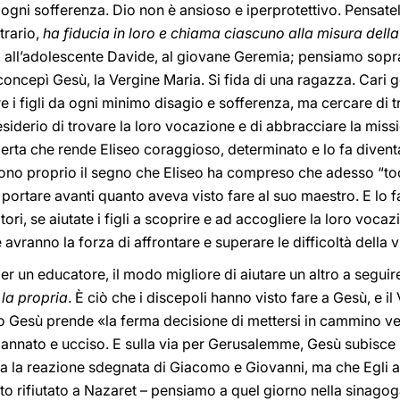
a ogni sofferenza. Dio non è ansioso e iperprotettivo. Pensat
trario,
ha fiducia in loro e chiama ciascuno alla misura della
all’adolescente Davide, al giovane Geremia; pensiamo soprat
ncepì Gesù, la Vergine Maria. Si fida di una ragazza. Cari gen
e i figli da ogni minimo disagio e sofferenza, ma cercare di 
l desiderio di trovare la loro vocazione e di abbracciare la mi
erta che rende Eliseo coraggioso, determinato e lo fa diventa
 sono proprio il segno che Eliseo ha compreso che adesso “tocc
 portare avanti quanto aveva visto fare al suo maestro. E lo f
itori, se aiutate i figli a scoprire e ad accogliere la loro voc
avranno la forza di affrontare e superare le difficoltà della vi
r un educatore, il modo migliore di aiutare un altro a seguir
la propria
. È ciò che i discepoli hanno visto fare a Gesù, e i
Gesù prende «la ferma decisione di mettersi in cammino v
nato e ucciso. E sulla via per Gerusalemme, Gesù subisce il r
ita la reazione sdegnata di Giacomo e Giovanni, ma che Egli a
tato rifiutato a Nazaret – pensiamo a quel giorno nella sinago