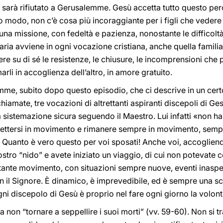
ne sarà rifiutato a Gerusalemme. Gesù accetta tutto questo pe
so modo, non c’è cosa più incoraggiante per i figli che vedere i
a missione, con fedeltà e pazienza, nonostante le difficoltà, 
ria avviene in ogni vocazione cristiana, anche quella famili
ere su di sé le resistenze, le chiusure, le incomprensioni ch
arli in accoglienza dell’altro, in amore gratuito.
e, subito dopo questo episodio, che ci descrive in un cert
chiamate, tre vocazioni di altrettanti aspiranti discepoli di Ge
 sistemazione sicura seguendo il Maestro. Lui infatti «non h
mettersi in movimento e rimanere sempre in movimento, sempr
a. Quanto è vero questo per voi sposati! Anche voi, accoglien
vostro “nido” e avete iniziato un viaggio, di cui non potevate c
tante movimento, con situazioni sempre nuove, eventi inaspet
n il Signore. È dinamico, è imprevedibile, ed è sempre una s
gni discepolo di Gesù è proprio nel fare ogni giorno la volont
a non “tornare a seppellire i suoi morti” (vv. 59-60). Non si t