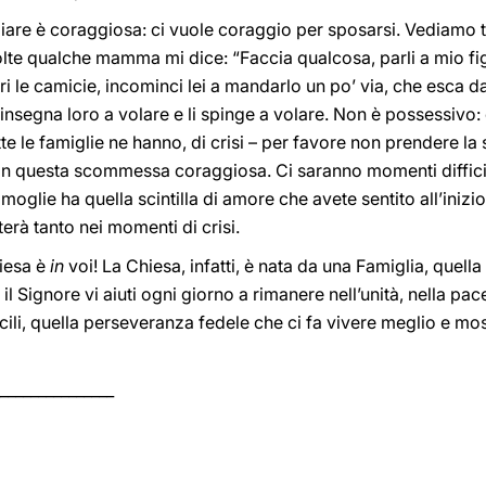
are è coraggiosa: ci vuole coraggio per sposarsi. Vediamo ta
olte qualche mamma mi dice: “Faccia qualcosa, parli a mio fig
tiri le camicie, incominci lei a mandarlo un po’ via, che esca d
, insegna loro a volare e li spinge a volare. Non è possessivo: 
tutte le famiglie ne hanno, di crisi – per favore non prendere la
n questa scommessa coraggiosa. Ci saranno momenti difficil
moglie ha quella scintilla di amore che avete sentito all’inizio
terà tanto nei momenti di crisi.
hiesa è
in
voi! La Chiesa, infatti, è nata da una Famiglia, quella
l Signore vi aiuti ogni giorno a rimanere nell’unità, nella pace
ili, quella perseveranza fedele che ci fa vivere meglio e mos
_______________