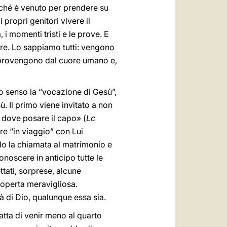
rché è venuto per prendere su
 propri genitori vivere il
i momenti tristi e le prove. E
are. Lo sappiamo tutti: vengono
e provengono dal cuore umano e,
o senso la “vocazione di Gesù”,
sù. Il primo viene invitato a non
a dove posare il capo» (
Lc
e “in viaggio” con Lui
do la chiamata al matrimonio e
onoscere in anticipo tutte le
tati, sorprese, alcune
coperta meravigliosa.
à di Dio, qualunque essa sia.
ratta di venir meno al quarto