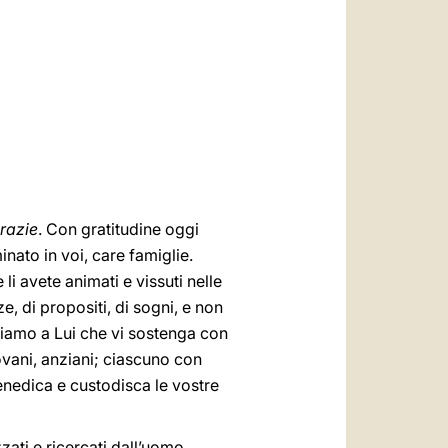
العربيّة
中文
LATINE
razie
. Con gratitudine oggi
nato in voi, care famiglie.
li avete animati e vissuti nelle
, di propositi, di sogni, e non
diamo a Lui che vi sostenga con
iovani, anziani; ciascuno con
enedica e custodisca le vostre
zzati e ricercati dall’uomo