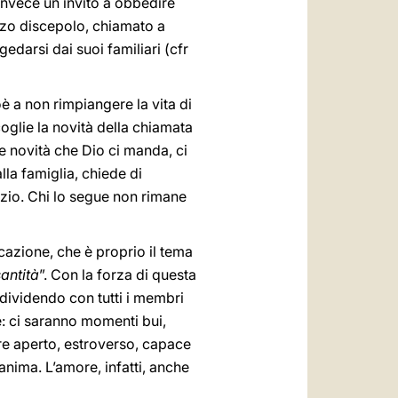
nvece un invito a obbedire
rzo discepolo, chiamato a
edarsi dai suoi familiari (cfr
oè a non rimpiangere la vita di
coglie la novità della chiamata
e novità che Dio ci manda, ci
la famiglia, chiede di
izio. Chi lo segue non rimane
vocazione, che è proprio il tema
antità
”. Con la forza di questa
ndividendo con tutti i membri
e: ci saranno momenti bui,
pre aperto, estroverso, capace
l’anima. L’amore, infatti, anche