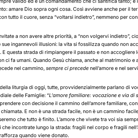
re valido ed è un comandamento che ci santifica tanto; è i
o: amare Dio sopra ogni cosa. Così avviene anche per il te
on tutto il cuore, senza “voltarsi indietro”, nemmeno per cong
vitate a non avere altre priorità, a “non volgervi indietro”, ci
e sue ingannevoli illusioni: la vita si fossilizza quando non ac
. E questa strada di rimpiangere il passato e non accogliere l
 non ci fa umani. Quando Gesù chiama, anche al matrimonio e al
recede nel cammino,
sempre ci precede
nell’amore e nel serv
re della liturgia di oggi, tutte, provvidenzialmente parlano di 
iale delle Famiglie: “
L’amore familiare: vocazione e via di s
 riprendere con decisione il cammino dell’amore familiare, co
ta chiamata. E non è una strada facile, non è un cammino facil
eremo che tutto è finito. L’amore che vivete tra voi sia sem
ti che incontrate lungo la strada: fragili nel corpo e fragili nel
si rafforza quando viene donato.