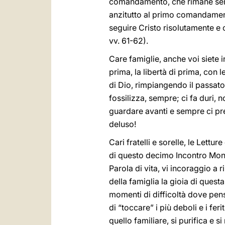
comandamento, che rimane semp
anzitutto al primo comandament
seguire Cristo risolutamente e c
vv. 61-62).
Care famiglie, anche voi siete in
prima, la libertà di prima, con l
di Dio, rimpiangendo il passato
fossilizza, sempre; ci fa duri,
guardare avanti e sempre ci p
deluso!
Cari fratelli e sorelle, le Lettu
di questo decimo Incontro Mond
Parola di vita, vi incoraggio a
della famiglia la gioia di ques
momenti di difficoltà dove pens
di “toccare” i più deboli e i feri
quello familiare, si purifica e 