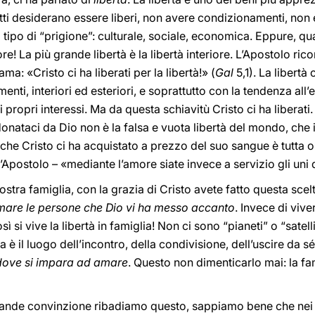
 desiderano essere liberi, non avere condizionamenti, non es
 tipo di “prigione”: culturale, sociale, economica. Eppure, 
ore! La più grande libertà è la libertà interiore. L’Apostolo ric
a: «Cristo ci ha liberati per la libertà!» (
Gal
5,1). La libertà 
ti, interiori ed esteriori, e soprattutto con la tendenza all’
ri propri interessi. Ma da questa schiavitù Cristo ci ha liberat
donataci da Dio non è la falsa e vuota libertà del mondo, che i
à che Cristo ci ha acquistato a prezzo del suo sangue è tutta o
Apostolo – «mediante l’amore siate invece a servizio gli uni de
ostra famiglia, con la grazia di Cristo avete fatto questa sce
 amare le persone che Dio vi ha messo accanto
. Invece di vive
 Così si vive la libertà in famiglia! Non ci sono “pianeti” o “sat
a è il luogo dell’incontro, della condivisione, dell’uscire da sé
 dove si impara ad amare
. Questo non dimenticarlo mai: la fa
 grande convinzione ribadiamo questo, sappiamo bene che nei 