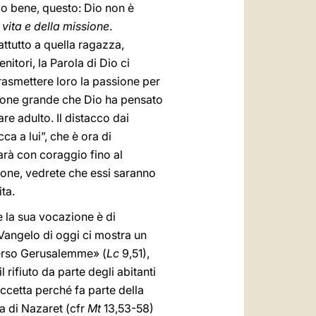
elo bene, questo: Dio non è
 vita e della missione
.
tutto a quella ragazza,
itori, la Parola di Dio ci
trasmettere loro la passione per
ssione grande che Dio ha pensato
re adulto. Il distacco dai
a a lui”, che è ora di
arà con coraggio fino al
azione, vedrete che essi saranno
ta.
e la sua vocazione è di
l Vangelo di oggi ci mostra un
erso Gerusalemme» (
Lc
9,51),
ifiuto da parte degli abitanti
ccetta perché fa parte della
ga di Nazaret (cfr
Mt
13,53-58)