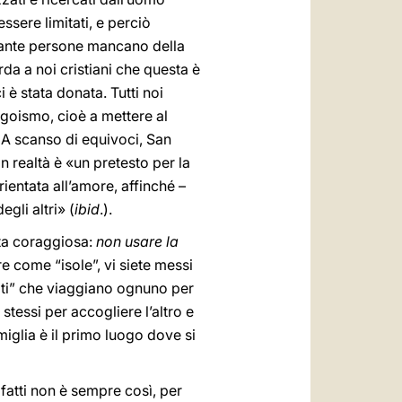
sere limitati, e perciò
quante persone mancano della
orda a noi cristiani che questa è
ci è stata donata. Tutti noi
egoismo, cioè a mettere al
i. A scanso di equivoci, San
n realtà è «un pretesto per la
rientata all’amore, affinché –
gli altri» (
ibid
.).
lta coraggiosa:
non usare la
re come “isole”, vi siete messi
elliti” che viaggiano ognuno per
 stessi per accogliere l’altro e
miglia è il primo luogo dove si
fatti non è sempre così, per