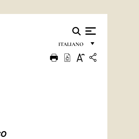
ITALIANO
FRANÇAIS
ENGLISH
ITALIANO
PORTUGUÊS
ESPAÑOL
DEUTSCH
POLSKI
CO