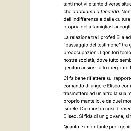
tanti motivi e tante diverse sit
che
dobbiamo difenderla
. Non
dell’indifferenza e dalla cultura
propria della famiglia: l’accogli
La relazione tra i profeti Elia e
“passaggio del testimone” tra g
preoccupazioni. I genitori temon
nostre società, dove tutto semb
genitori ansiosi, altri iperprote
Ci fa bene riflettere sul rapport
comando di ungere Eliseo come 
trasmettere ad un altro la sua mi
proprio mantello, e da quel mom
Israele. Dio mostra così di
aver
Eliseo. Si fida di un giovane, s
Quanto è importante per i genit