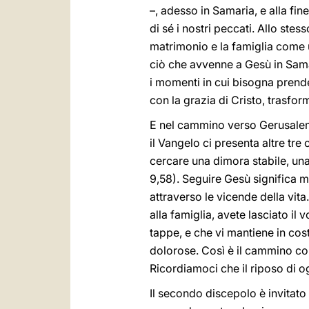
–, adesso in Samaria, e alla fi
di sé i nostri peccati. Allo stes
matrimonio e la famiglia come un
ciò che avvenne a Gesù in Sama
i momenti in cui bisogna prend
con la grazia di Cristo, trasform
E nel cammino verso Gerusalemm
il Vangelo ci presenta altre tre 
cercare una dimora stabile, una
9,58). Seguire Gesù significa 
attraverso le vicende della vit
alla famiglia, avete lasciato il 
tappe, e che vi mantiene in cos
dolorose. Così è il cammino co
Ricordiamoci che il riposo di o
Il secondo discepolo è invitato 