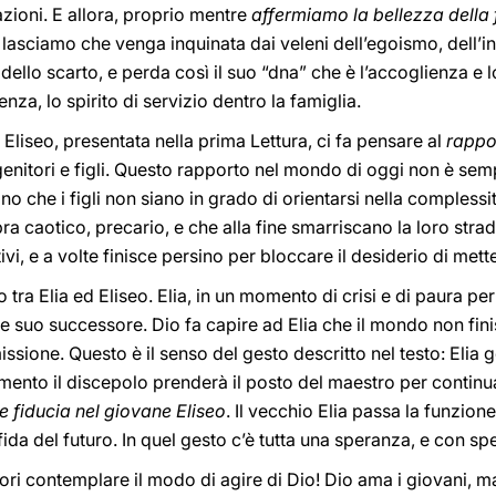
uazioni. E allora, proprio mentre
affermiamo la bellezza della 
 lasciamo che venga inquinata dai veleni dell’egoismo, dell’in
 dello scarto, e perda così il suo “dna” che è l’accoglienza e lo
enza, lo spirito di servizio dentro la famiglia.
d Eliseo, presentata nella prima Lettura, ci fa pensare al
rappor
enitori e figli. Questo rapporto nel mondo di oggi non è sem
o che i figli non siano in grado di orientarsi nella complessi
ra caotico, precario, e che alla fine smarriscano la loro stra
ttivi, e a volte finisce persino per bloccare il desiderio di me
o tra Elia ed Eliseo. Elia, in un momento di crisi e di paura per 
suo successore. Dio fa capire ad Elia che il mondo non fini
ssione. Questo è il senso del gesto descritto nel testo: Elia get
ento il discepolo prenderà il posto del maestro per continuar
e fiducia nel giovane Eliseo
. Il vecchio Elia passa la funzion
i fida del futuro. In quel gesto c’è tutta una speranza, e con s
ori contemplare il modo di agire di Dio! Dio ama i giovani, m