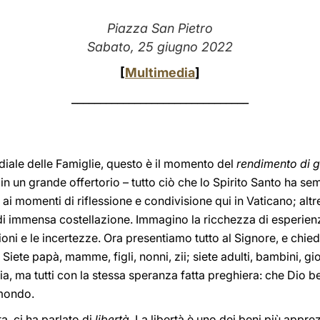
Piazza San Pietro
Sabato, 25 giugno 2022
[
Multimedia
]
_______________________________
diale delle Famiglie, questo è il momento del
rendimento di g
 un grande offertorio – tutto ciò che lo Spirito Santo ha semi
ai momenti di riflessione e condivisione qui in Vaticano; altre 
 di immensa costellazione. Immagino la ricchezza di esperienze
i e le incertezze. Ora presentiamo tutto al Signore, e chie
 Siete papà, mamme, figli, nonni, zii; siete adulti, bambini, g
ia, ma tutti con la stessa speranza fatta preghiera: che Dio b
 mondo.
a, ci ha parlato di
libertà
. La libertà è uno dei beni più appre