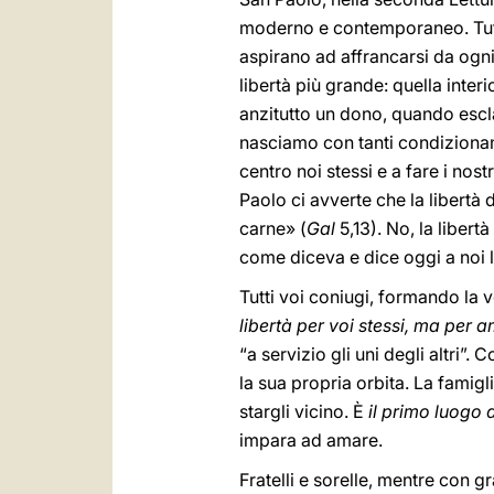
moderno e contemporaneo. Tutti
aspirano ad affrancarsi da ogni
libertà più grande: quella interi
anzitutto un dono, quando esclam
nasciamo con tanti condizionamen
centro noi stessi e a fare i nost
Paolo ci avverte che la libertà 
carne» (
Gal
5,13). No, la libert
come diceva e dice oggi a noi l’
Tutti voi coniugi, formando la v
libertà per voi stessi, ma per
“a servizio gli uni degli altri”.
la sua propria orbita. La famigli
stargli vicino. È
il primo luogo
impara ad amare.
Fratelli e sorelle, mentre con