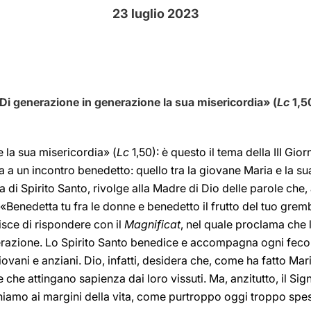
23 luglio 2023
Di generazione in generazione la sua misericordia» (
Lc
1,5
 la sua misericordia» (
Lc
1,50): è questo il tema della III Gi
ta a un incontro benedetto: quello tra la giovane Maria e la s
 di Spirito Santo, rivolge alla Madre di Dio delle parole che, 
 «Benedetta tu fra le donne e benedetto il frutto del tuo grem
isce di rispondere con il
Magnificat
, nel quale proclama che 
erazione. Lo Spirito Santo benedice e accompagna ogni feco
giovani e anziani. Dio, infatti, desidera che, come ha fatto Mar
, e che attingano sapienza dai loro vissuti. Ma, anzitutto, il 
leghiamo ai margini della vita, come purtroppo oggi troppo sp