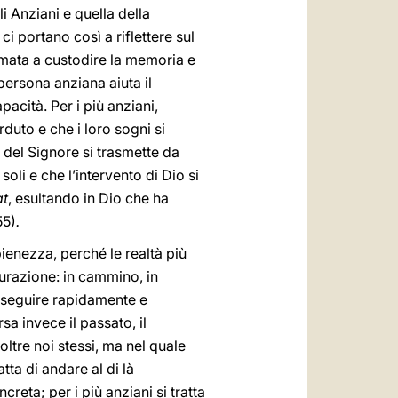
i Anziani e quella della
i portano così a riflettere sul
iamata a custodire la memoria e
persona anziana aiuta il
pacità. Per i più anziani,
uto e che i loro sogni si
 del Signore si trasmette da
oli e che l’intervento di Dio si
at
, esultando in Dio che ha
55)
.
pienezza, perché le realtà più
turazione: in cammino, in
onseguire rapidamente e
rsa invece il passato, il
ltre noi stessi, ma nel quale
ratta di andare al di là
creta; per i più anziani si tratta