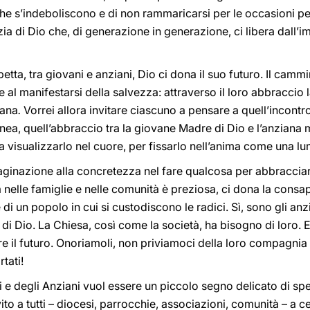
che s’indeboliscono e di non rammaricarsi per le occasioni p
a di Dio che, di generazione in generazione, ci libera dall’i
betta, tra giovani e anziani, Dio ci dona il suo futuro. Il camm
te al manifestarsi della salvezza: attraverso il loro abbracci
mana
.
Vorrei allora invitare ciascuno a pensare a quell’incontro,
ea, quell’abbraccio tra la giovane Madre di Dio e l’anziana 
a visualizzarlo nel cuore, per fissarlo nell’anima come una lu
aginazione alla concretezza nel fare qualcosa per abbracciare
za nelle famiglie e nelle comunità è preziosa, ci dona la cons
di un popolo in cui si custodiscono le radici. Sì, sono gli anz
di Dio. La Chiesa, così come la società, ha bisogno di loro.
e il futuro. Onoriamoli, non priviamoci della loro compagnia 
tati!
e degli Anziani vuol essere un piccolo segno delicato di spe
vito a tutti – diocesi, parrocchie, associazioni, comunità – a c