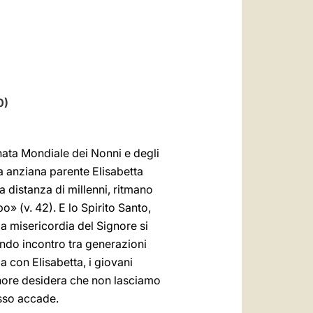
العربيّة
中文
LATINE
0)
ornata Mondiale dei Nonni e degli
ua anziana parente Elisabetta
a distanza di millenni, ritmano
bo» (v.
42). E lo Spirito Santo,
la misericordia del Signore si
ndo incontro tra generazioni
ia con Elisabetta, i giovani
Signore desidera che non lasciamo
esso accade.