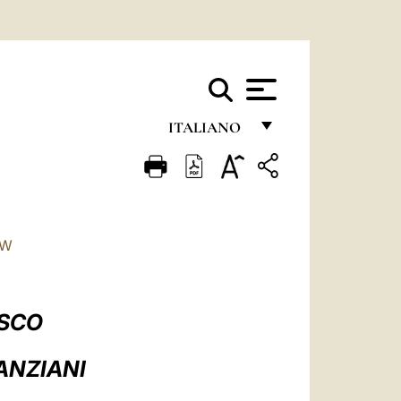
ITALIANO
FRANÇAIS
ENGLISH
ITALIANO
TW
PORTUGUÊS
ESPAÑOL
ESCO
DEUTSCH
 ANZIANI
POLSKI