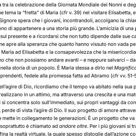
a tra la celebrazione della Giornata Mondiale dei Nonni e degl
ma la “fretta” di Maria (cfr v. 39) nel visitare Elisabetta, e c
l Signore spera che i giovani, incontrandoli, accolgano la ch
ono di appartenere a una storia più grande. L’amicizia di una 
 sul presente e a ricordarsi che non tutto dipende dalle sue ca
ane apre alla speranza che quanto hanno vissuto non vada perd
di Maria ad Elisabetta e la consapevolezza che la misericordia
ano che non possiamo andare avanti – e neppure salvarci – da s
nella storia di un popolo. È Maria stessa a dirlo nel
Magnific
prendenti, fedele alla promessa fatta ad Abramo (cfr vv. 51-
ell’agire di Dio, ricordiamo che il tempo va abitato nella sua 
i realizzano in un attimo, ma attraverso una crescita e una ma
hi si concentra solo sull’immediato, sui propri vantaggi da c
, perde di vista l’agire di Dio. Il suo progetto di amore attrave
 e mette in collegamento le generazioni. È un progetto che va o
e soprattutto è chiamato ad
andare oltre
. Per i più giovani si t
na la realtà virtuale, la quale spesso distoglie dall’azione con