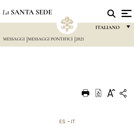
La
SANTA SEDE
ITALIANO
MESSAGGI
MESSAGGI PONTIFICI
2021
FRANÇAIS
ENGLISH
ITALIANO
PORTUGUÊS
ESPAÑOL
DEUTSCH
POLSKI
العربيّة
ES
-
IT
中文