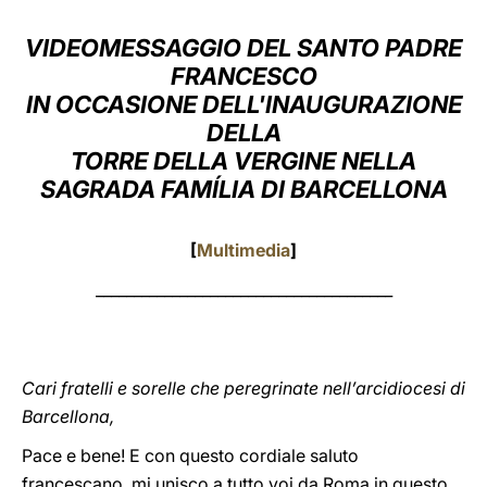
LATINE
VIDEOMESSAGGIO DEL SANTO PADRE
FRANCESCO
IN OCCASIONE
DELL'INAUGURAZIONE
DELLA
TORRE DELLA VERGINE NELLA
SAGRADA FAMÍLIA DI BARCELLONA
[
Multimedia
]
_______________________________________
Cari fratelli e sorelle che peregrinate nell’arcidiocesi di
Barcellona,
Pace e bene! E con questo cordiale saluto
francescano, mi unisco a tutto voi da Roma in questo