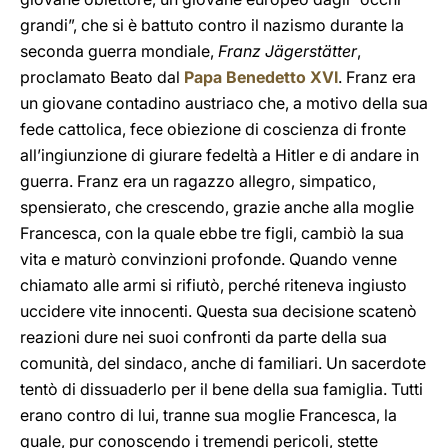
grandi”, che si è battuto contro il nazismo durante la
seconda guerra mondiale,
Franz Jägerstätter
,
proclamato Beato dal
Papa Benedetto XVI
. Franz era
un giovane contadino austriaco che, a motivo della sua
fede cattolica, fece obiezione di coscienza di fronte
all’ingiunzione di giurare fedeltà a Hitler e di andare in
guerra. Franz era un ragazzo allegro, simpatico,
spensierato, che crescendo, grazie anche alla moglie
Francesca, con la quale ebbe tre figli, cambiò la sua
vita e maturò convinzioni profonde. Quando venne
chiamato alle armi si rifiutò, perché riteneva ingiusto
uccidere vite innocenti. Questa sua decisione scatenò
reazioni dure nei suoi confronti da parte della sua
comunità, del sindaco, anche di familiari. Un sacerdote
tentò di dissuaderlo per il bene della sua famiglia. Tutti
erano contro di lui, tranne sua moglie Francesca, la
quale, pur conoscendo i tremendi pericoli, stette