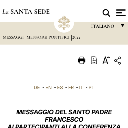
La
SANTA SEDE
ITALIANO
MESSAGGI
MESSAGGI PONTIFICI
2022
FRANÇAIS
ENGLISH
ITALIANO
PORTUGUÊS
ESPAÑOL
DE
-
EN
-
ES
-
FR
-
IT
-
PT
DEUTSCH
POLSKI
MESSAGGIO DEL SANTO PADRE
العربيّة
FRANCESCO
AI PARTECIPANTI ALLA CONFERENZA
中文