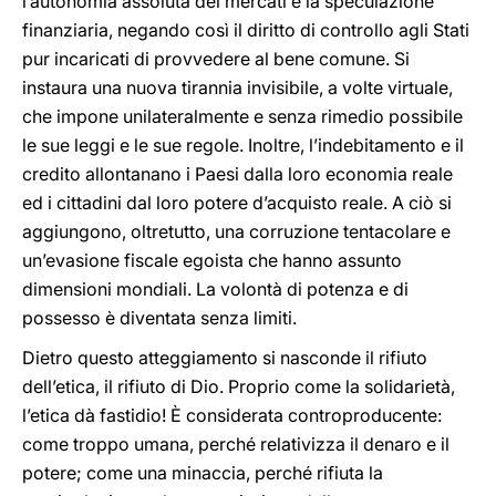
l’autonomia assoluta dei mercati e la speculazione
finanziaria, negando così il diritto di controllo agli Stati
pur incaricati di provvedere al bene comune. Si
instaura una nuova tirannia invisibile, a volte virtuale,
che impone unilateralmente e senza rimedio possibile
le sue leggi e le sue regole. Inoltre, l’indebitamento e il
credito allontanano i Paesi dalla loro economia reale
ed i cittadini dal loro potere d’acquisto reale. A ciò si
aggiungono, oltretutto, una corruzione tentacolare e
un’evasione fiscale egoista che hanno assunto
dimensioni mondiali. La volontà di potenza e di
possesso è diventata senza limiti.
Dietro questo atteggiamento si nasconde il rifiuto
dell’etica, il rifiuto di Dio. Proprio come la solidarietà,
l’etica dà fastidio! È considerata controproducente:
come troppo umana, perché relativizza il denaro e il
potere; come una minaccia, perché rifiuta la