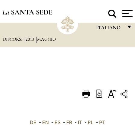
La
SANTA SEDE
ITALIANO
DISCORSI
2013
MAGGIO
FRANÇAIS
ENGLISH
ITALIANO
PORTUGUÊS
ESPAÑOL
DEUTSCH
POLSKI
العربيّة
DE
-
EN
-
ES
-
FR
-
IT
-
PL
-
PT
中文