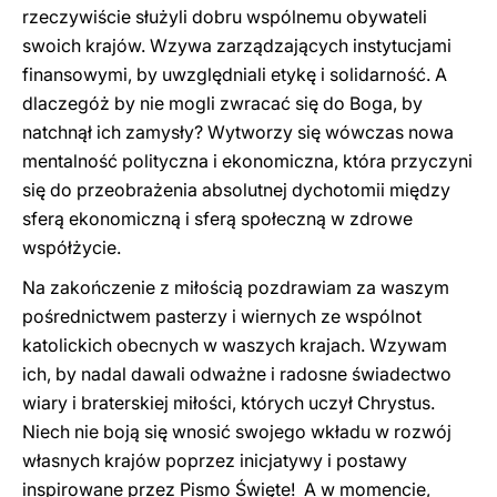
rzeczywiście służyli dobru wspólnemu obywateli
swoich krajów. Wzywa zarządzających instytucjami
finansowymi, by uwzględniali etykę i solidarność. A
dlaczegóż by nie mogli zwracać się do Boga, by
natchnął ich zamysły? Wytworzy się wówczas nowa
mentalność polityczna i ekonomiczna, która przyczyni
się do przeobrażenia absolutnej dychotomii między
sferą ekonomiczną i sferą społeczną w zdrowe
współżycie.
Na zakończenie z miłością pozdrawiam za waszym
pośrednictwem pasterzy i wiernych ze wspólnot
katolickich obecnych w waszych krajach. Wzywam
ich, by nadal dawali odważne i radosne świadectwo
wiary i braterskiej miłości, których uczył Chrystus.
Niech nie boją się wnosić swojego wkładu w rozwój
własnych krajów poprzez inicjatywy i postawy
inspirowane przez Pismo Święte! A w momencie,