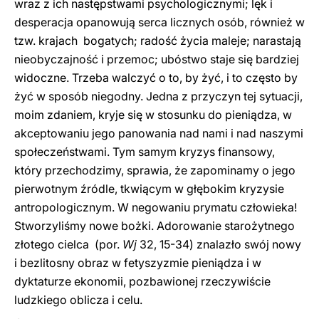
wraz z ich następstwami psychologicznymi; lęk i
desperacja opanowują serca licznych osób, również w
tzw. krajach bogatych; radość życia maleje; narastają
nieobyczajność i przemoc; ubóstwo staje się bardziej
widoczne. Trzeba walczyć o to, by żyć, i to często by
żyć w sposób niegodny. Jedna z przyczyn tej sytuacji,
moim zdaniem, kryje się w stosunku do pieniądza, w
akceptowaniu jego panowania nad nami i nad naszymi
społeczeństwami. Tym samym kryzys finansowy,
który przechodzimy, sprawia, że zapominamy o jego
pierwotnym źródle, tkwiącym w głębokim kryzysie
antropologicznym. W negowaniu prymatu człowieka!
Stworzyliśmy nowe bożki. Adorowanie starożytnego
złotego cielca (por.
Wj
32, 15-34) znalazło swój nowy
i bezlitosny obraz w fetyszyzmie pieniądza i w
dyktaturze ekonomii, pozbawionej rzeczywiście
ludzkiego oblicza i celu.