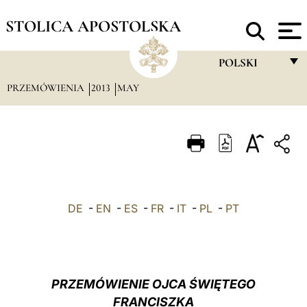
STOLICA APOSTOLSKA
POLSKI
PRZEMÓWIENIA
2013
MAY
FRANÇAIS
ENGLISH
ITALIANO
PORTUGUÊS
ESPAÑOL
DE
-
EN
-
ES
-
FR
-
IT
-
PL
-
PT
DEUTSCH
POLSKI
العربيّة
PRZEMÓWIENIE OJCA ŚWIĘTEGO
FRANCISZKA
中文