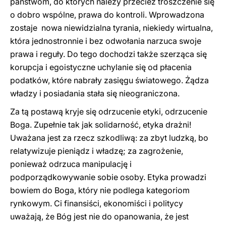
państwom, do których należy przecież troszczenie się
o dobro wspólne, prawa do kontroli. Wprowadzona
zostaje nowa niewidzialna tyrania, niekiedy wirtualna,
która jednostronnie i bez odwołania narzuca swoje
prawa i reguły. Do tego dochodzi także szerząca się
korupcja i egoistyczne uchylanie się od płacenia
podatków, które nabrały zasięgu światowego. Żądza
władzy i posiadania stała się nieograniczona.
Za tą postawą kryje się odrzucenie etyki, odrzucenie
Boga. Zupełnie tak jak solidarność, etyka drażni!
Uważana jest za rzecz szkodliwą: za zbyt ludzką, bo
relatywizuje pieniądz i władzę; za zagrożenie,
ponieważ odrzuca manipulację i
podporządkowywanie sobie osoby. Etyka prowadzi
bowiem do Boga, który nie podlega kategoriom
rynkowym. Ci finansiści, ekonomiści i politycy
uważają, że Bóg jest nie do opanowania, że jest