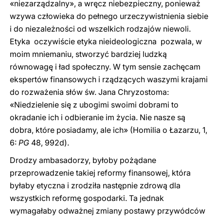
«niezarządzalny», a wręcz niebezpieczny, ponieważ
wzywa człowieka do pełnego urzeczywistnienia siebie
i do niezależności od wszelkich rodzajów niewoli.
Etyka  oczywiście etyka nieideologiczna  pozwala, w
moim mniemaniu, stworzyć bardziej ludzką
równowagę i ład społeczny. W tym sensie zachęcam
ekspertów finansowych i rządzących waszymi krajami
do rozważenia słów św. Jana Chryzostoma:
«Niedzielenie się z ubogimi swoimi dobrami to
okradanie ich i odbieranie im życia. Nie nasze są
dobra, które posiadamy, ale ich» (Homilia o Łazarzu, 1,
6:
PG
48, 992d).
Drodzy ambasadorzy, byłoby pożądane
przeprowadzenie takiej reformy finansowej, która
byłaby etyczna i zrodziła następnie zdrową dla
wszystkich reformę gospodarki. Ta jednak
wymagałaby odważnej zmiany postawy przywódców