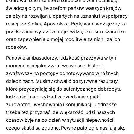
skierowaliście i za które serdecznie wam dziękuję,
świadczą o tym, że szefom państw waszych krajów
zależy na rozwijaniu opartych na uznaniu i współpracy
relacji ze Stolicą Apostolską. Będę wam wdzięczny za
przekazanie wyrazów mojej wdzięczności i szacunku
oraz zapewnienia o mojej modlitwie za nich i za ich
rodaków.
Panowie ambasadorzy, ludzkość przeżywa w tym
momencie niejako zwrot we własnej historii,
zważywszy na postępy odnotowywane w różnych
dziedzinach. Musimy chwalić pozytywne rezultaty,
które przyczyniają się do autentycznego dobrobytu
ludzkości, na przykład w dziedzinie opieki
zdrowotnej, wychowania i komunikacji. Jednakże
trzeba też przyznać, że większość ludzi naszych
czasów żyje na co dzień w sytuacji niepewności,
czego skutki są zgubne. Pewne patologie nasilają się,