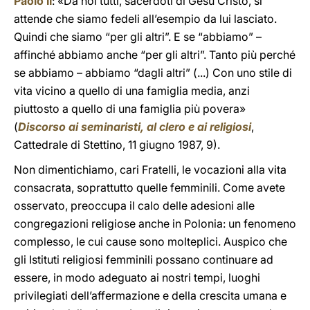
Paolo II
: «Da noi tutti, sacerdoti di Gesù Cristo, si
attende che siamo fedeli all’esempio da lui lasciato.
Quindi che siamo “per gli altri”. E se “abbiamo” –
affinché abbiamo anche “per gli altri”. Tanto più perché
se abbiamo – abbiamo “dagli altri” (...) Con uno stile di
vita vicino a quello di una famiglia media, anzi
piuttosto a quello di una famiglia più povera»
(
Discorso ai seminaristi, al clero e ai religiosi
,
Cattedrale di Stettino, 11 giugno 1987, 9).
Non dimentichiamo, cari Fratelli, le vocazioni alla vita
consacrata, soprattutto quelle femminili. Come avete
osservato, preoccupa il calo delle adesioni alle
congregazioni religiose anche in Polonia: un fenomeno
complesso, le cui cause sono molteplici. Auspico che
gli Istituti religiosi femminili possano continuare ad
essere, in modo adeguato ai nostri tempi, luoghi
privilegiati dell’affermazione e della crescita umana e