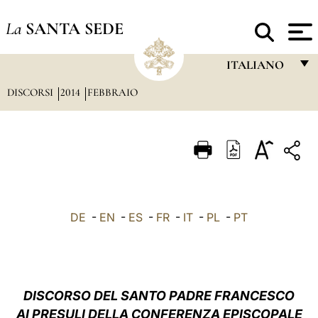
La
SANTA SEDE
ITALIANO
DISCORSI
2014
FEBBRAIO
FRANÇAIS
ENGLISH
ITALIANO
PORTUGUÊS
ESPAÑOL
DE
-
EN
-
ES
-
FR
-
IT
-
PL
-
PT
DEUTSCH
POLSKI
العربيّة
DISCORSO DEL SANTO PADRE FRANCESCO
AI PRESULI DELLA CONFERENZA EPISCOPALE
中文