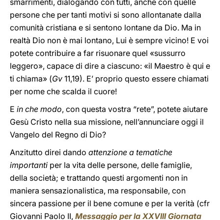
smarrimenti, dialogando con tutti, anche con quelle
persone che per tanti motivi si sono allontanate dalla
comunità cristiana e si sentono lontane da Dio. Ma in
realtà Dio non è mai lontano, Lui è sempre vicino! E voi
potete contribuire a far risuonare quel «sussurro
leggero», capace di dire a ciascuno: «il Maestro è qui e
ti chiama» (
Gv
11,19). E’ proprio questo essere chiamati
per nome che scalda il cuore!
E
in che modo
, con questa vostra “rete”, potete aiutare
Gesù Cristo nella sua missione, nell’annunciare oggi il
Vangelo del Regno di Dio?
Anzitutto direi dando
attenzione a tematiche
importanti
per la vita delle persone, delle famiglie,
della società; e trattando questi argomenti non in
maniera sensazionalistica, ma responsabile, con
sincera passione per il bene comune e per la verità (cfr
Giovanni Paolo II,
Messaggio per la XXVIII Giornata