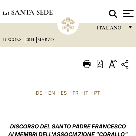
La
SANTA SEDE
ITALIANO
DISCORSI
2014
MARZO
FRANÇAIS
ENGLISH
ITALIANO
PORTUGUÊS
ESPAÑOL
DE
-
EN
-
ES
-
FR
-
IT
-
PT
DEUTSCH
POLSKI
العربيّة
DISCORSO
DEL SANTO PADRE FRANCESCO
AI
MEMBRI DELL'ASSOCIAZIONE "CORALLO"
中文