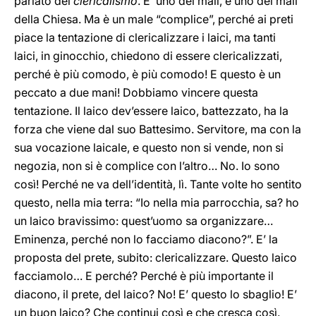
parlato del
clericalismo
. E’ uno dei mali, è uno dei mali
della Chiesa. Ma è un male “complice”, perché ai preti
piace la tentazione di clericalizzare i laici, ma tanti
laici, in ginocchio, chiedono di essere clericalizzati,
perché è più comodo, è più comodo! E questo è un
peccato a due mani! Dobbiamo vincere questa
tentazione. Il laico dev’essere laico, battezzato, ha la
forza che viene dal suo Battesimo. Servitore, ma con la
sua vocazione laicale, e questo non si vende, non si
negozia, non si è complice con l’altro… No. Io sono
così! Perché ne va dell’identità, lì. Tante volte ho sentito
questo, nella mia terra: “Io nella mia parrocchia, sa? ho
un laico bravissimo: quest’uomo sa organizzare…
Eminenza, perché non lo facciamo diacono?”. E’ la
proposta del prete, subito: clericalizzare. Questo laico
facciamolo… E perché? Perché è più importante il
diacono, il prete, del laico? No! E’ questo lo sbaglio! E’
un buon laico? Che continui così e che cresca così.