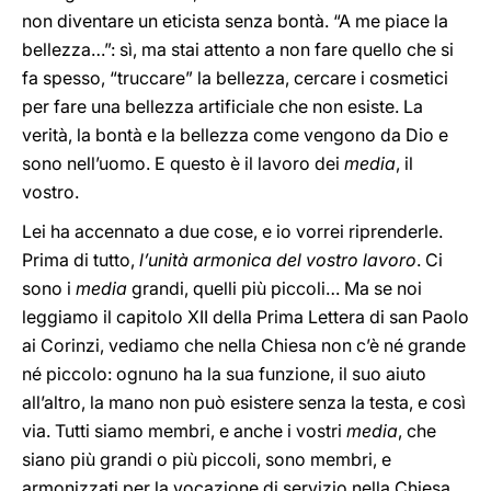
non diventare un eticista senza bontà. “A me piace la
bellezza…”: sì, ma stai attento a non fare quello che si
fa spesso, “truccare” la bellezza, cercare i cosmetici
per fare una bellezza artificiale che non esiste. La
verità, la bontà e la bellezza come vengono da Dio e
sono nell’uomo. E questo è il lavoro dei
media
, il
vostro.
Lei ha accennato a due cose, e io vorrei riprenderle.
Prima di tutto,
l’unità armonica del vostro lavoro
. Ci
sono i
media
grandi, quelli più piccoli… Ma se noi
leggiamo il capitolo XII della Prima Lettera di san Paolo
ai Corinzi, vediamo che nella Chiesa non c’è né grande
né piccolo: ognuno ha la sua funzione, il suo aiuto
all’altro, la mano non può esistere senza la testa, e così
via. Tutti siamo membri, e anche i vostri
media
, che
siano più grandi o più piccoli, sono membri, e
armonizzati per la vocazione di servizio nella Chiesa.