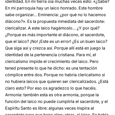
identidad. En mi tierra oía muchas veces esto: «¿Sabe?
En mi parroquia hay un laico honrado. Este hombre
sabe organizar… Eminencia: ¿por qué no lo hacemos
diácono?». Es la propuesta inmediata del sacerdote:
clericalizar. A este laico hagámoslo… ¿Y por qué?
¿Porque es más importante el diácono, el sacerdote,
que el laico? ¡No! ¡Este es un error! ¿Es un buen laico?
Que siga así y crezca así. Porque allí está en juego la
identidad de la pertenencia cristiana. Para mí, el
clericalismo impide el crecimiento del laico. Pero
tened presente lo que he dicho: es una tentación
cómplice entre dos. Porque no habría clericalismo si
no hubiera laicos que quieren ser clericalizados. ¿Está
claro esto? Por eso os agradezco lo que hacéis.
Armonía: también esta es otra armonía, porque la
función del laico no puede cumplirla el sacerdote, y el
Espíritu Santo es libre: algunas veces inspira al
sacerdote para que haga algo; otras, al laico. Se habla