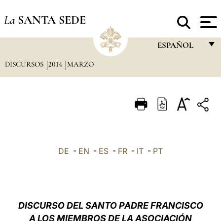
La
SANTA SEDE
ESPAÑOL
DISCURSOS
2014
MARZO
FRANÇAIS
ENGLISH
ITALIANO
PORTUGUÊS
ESPAÑOL
DE
-
EN
-
ES
-
FR
-
IT
-
PT
DEUTSCH
POLSKI
العربيّة
DISCURSO
DEL SANTO PADRE FRANCISCO
A LOS
MIEMBROS DE LA ASOCIACIÓN
中文