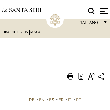
La
SANTA SEDE
ITALIANO
DISCORSI
2015
MAGGIO
FRANÇAIS
ENGLISH
ITALIANO
PORTUGUÊS
ESPAÑOL
DEUTSCH
POLSKI
العربيّة
DE
-
EN
-
ES
-
FR
-
IT
-
PT
中文