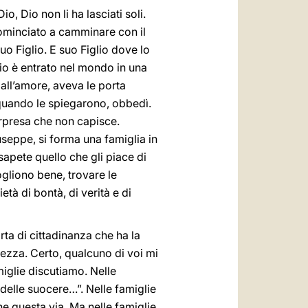
, Dio non li ha lasciati soli.
cominciato a camminare con il
o Figlio. E suo Figlio dove lo
io è entrato nel mondo in una
 all’amore, aveva le porta
quando le spiegarono, obbedì.
orpresa che non capisce.
seppe, si forma una famiglia in
sapete quello che gli piace di
vogliono bene, trovare le
età di bontà, di verità e di
arta di cittadinanza che ha la
lezza. Certo, qualcuno di voi mi
miglie discutiamo. Nelle
o delle suocere…”. Nelle famiglie
e questa via. Ma nelle famiglie,