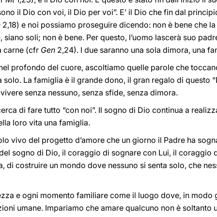
 sono il Dio con voi, il Dio per voi”. E’ il Dio che fin dal princ
n
2,18) e noi possiamo proseguire dicendo: non è bene che la
e, siano soli; non è bene. Per questo, l’uomo lascerà suo padr
a carne (cfr
Gen
2,24). I due saranno una sola dimora, una fam
nel profondo del cuore, ascoltiamo quelle parole che toccan
ia solo. La famiglia è il grande dono, il gran regalo di questo
i vivere senza nessuno, senza sfide, senza dimora.
ca di fare tutto “con noi”. Il sogno di Dio continua a realizz
lla loro vita una famiglia.
bolo vivo del progetto d’amore che un giorno il Padre ha sogn
 del sogno di Dio, il coraggio di sognare con Lui, il coraggio d
ia, di costruire un mondo dove nessuno si senta solo, che ne
lezza e ogni momento familiare come il luogo dove, in modo 
elazioni umane. Impariamo che amare qualcuno non è soltanto 