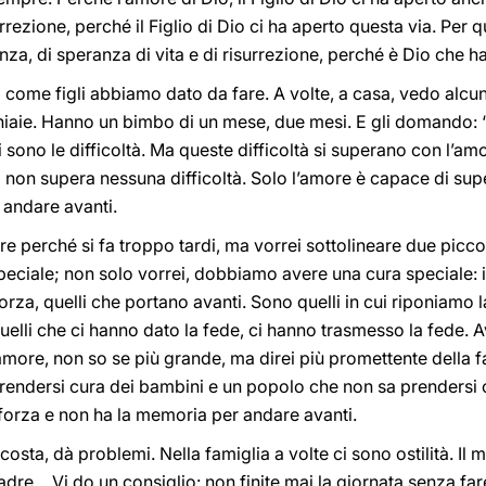
rezione, perché il Figlio di Dio ci ha aperto questa via. Per qu
nza, di speranza di vita e di risurrezione, perché è Dio che h
 Noi come figli abbiamo dato da fare. A volte, a casa, vedo alcu
iaie. Hanno un bimbo di un mese, due mesi. E gli domando: 
 ci sono le difficoltà. Ma queste difficoltà si superano con l’
ri non supera nessuna difficoltà. Solo l’amore è capace di supe
è andare avanti.
e perché si fa troppo tardi, ma vorrei sottolineare due piccoli
peciale; non solo vorrei, dobbiamo avere una cura speciale: i 
forza, quelli che portano avanti. Sono quelli in cui riponiamo 
elli che ci hanno dato la fede, ci hanno trasmesso la fede. A
amore, non so se più grande, ma direi più promettente della f
rendersi cura dei bambini e un popolo che non sa prendersi 
 forza e non ha la memoria per andare avanti.
osta, dà problemi. Nella famiglia a volte ci sono ostilità. Il ma
padre… Vi do un consiglio: non finite mai la giornata senza far