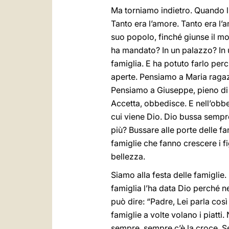
Ma torniamo indietro. Quando l’
Tanto era l’amore. Tanto era l
suo popolo, finché giunse il mo
ha mandato? In un palazzo? In u
famiglia. E ha potuto farlo per
aperte. Pensiamo a Maria raga
Pensiamo a Giuseppe, pieno di 
Accetta, obbedisce. E nell’obb
cui viene Dio. Dio bussa sempre 
più? Bussare alle porte delle fa
famiglie che fanno crescere i fi
bellezza.
Siamo alla festa delle famiglie.
famiglia l’ha data Dio perché n
può dire: “Padre, Lei parla così
famiglie a volte volano i piatti.
sempre, sempre c’è la croce. Se