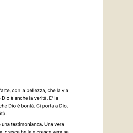
العربيّة
中文
LATINE
rte, con la bellezza, che la via
Dio è anche la verità. E’ la
ché Dio è bontà. Ci porta a Dio.
ità.
 è una testimonianza. Una vera
a, cresce bella e cresce vera se