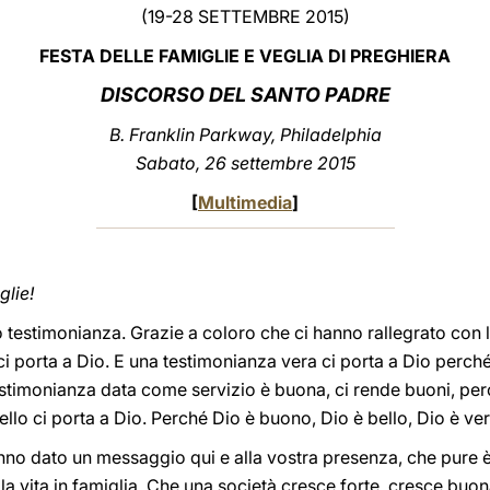
(19-28 SETTEMBRE 2015)
FESTA DELLE FAMIGLIE E VEGLIA DI PREGHIERA
DISCORSO DEL SANTO PADRE
B. Franklin Parkway, Philadelphia
Sabato, 26 settembre 2015
[
Multimedia
]
glie!
testimonianza. Grazie a coloro che ci hanno rallegrato con l’a
ci porta a Dio. E una testimonianza vera ci porta a Dio perché 
testimonianza data come servizio è buona, ci rende buoni, per
llo ci porta a Dio. Perché Dio è buono, Dio è bello, Dio è ver
 hanno dato un messaggio qui e alla vostra presenza, che pure
la vita in famiglia. Che una società cresce forte, cresce buon