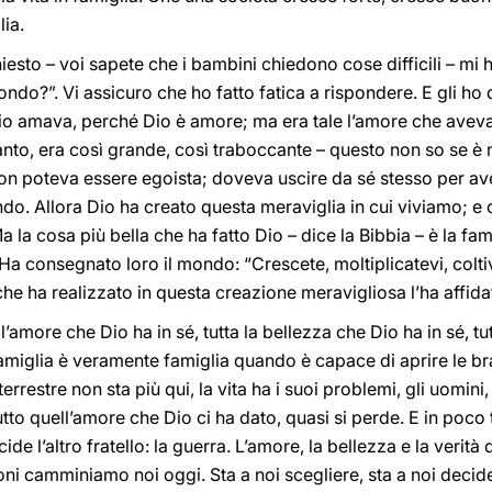
lia.
esto – voi sapete che i bambini chiedono cose difficili – mi 
ondo?”. Vi assicuro che ho fatto fatica a rispondere. E gli ho
io amava, perché Dio è amore; ma era tale l’amore che aveva i
o Santo, era così grande, così traboccante – questo non so se 
non poteva essere egoista; doveva uscire da sé stesso per av
ondo. Allora Dio ha creato questa meraviglia in cui viviamo; e
 la cosa più bella che ha fatto Dio – dice la Bibbia – è la fam
 Ha consegnato loro il mondo: “Crescete, moltiplicatevi, coltiv
che ha realizzato in questa creazione meravigliosa l’ha affida
’amore che Dio ha in sé, tutta la bellezza che Dio ha in sé, tutt
amiglia è veramente famiglia quando è capace di aprire le br
rrestre non sta più qui, la vita ha i suoi problemi, gli uomini
utto quell’amore che Dio ci ha dato, quasi si perde. E in poco 
ide l’altro fratello: la guerra. L’amore, la bellezza e la verità 
oni camminiamo noi oggi. Sta a noi scegliere, sta a noi decide