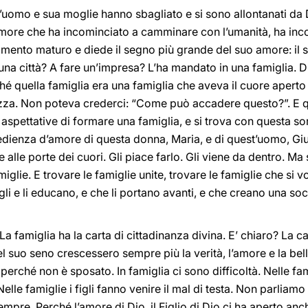
uomo e sua moglie hanno sbagliato e si sono allontanati da Dio
’amore che ha incominciato a camminare con l’umanità, ha in
mento maturo e diede il segno più grande del suo amore: il su
na città? A fare un’impresa? L’ha mandato in una famiglia. D
ché quella famiglia era una famiglia che aveva il cuore aperto
zza. Non poteva crederci: “Come può accadere questo?”. E 
aspettative di formare una famiglia, e si trova con questa s
edienza d’amore di questa donna, Maria, e di quest’uomo, Giu
alle porte dei cuori. Gli piace farlo. Gli viene da dentro. Ma 
miglie. E trovare le famiglie unite, trovare le famiglie che si 
gli e li educano, e che li portano avanti, e che creano una soci
 La famiglia ha la carta di cittadinanza divina. E’ chiaro? La c
el suo seno crescessero sempre più la verità, l’amore e la bel
 perché non è sposato. In famiglia ci sono difficoltà. Nelle fa
 Nelle famiglie i figli fanno venire il mal di testa. Non parliam
mpre. Perché l’amore di Dio, il Figlio di Dio ci ha aperto anch