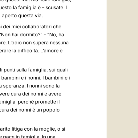
esto la famiglia è – scusate il
a aperto questa via.
ni dei miei collaboratori che
“Non hai dormito?” - “No, ha
amore. L’odio non supera nessuna
rare la difficoltà. L’amore è
 punti sulla famiglia, sui quali
bambini e i nonni. I bambini e i
la speranza. I nonni sono la
vere cura dei nonni e avere
amiglia, perché promette il
cura dei nonni è un popolo
rito litiga con la moglie, o si
e pace in famiglia. In una