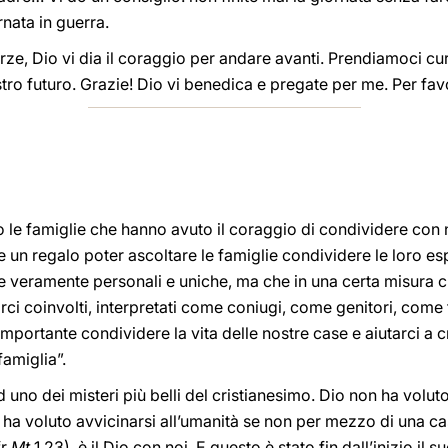
rnata in guerra.
orze, Dio vi dia il coraggio per andare avanti. Prendiamoci cu
ostro futuro. Grazie! Dio vi benedica e pregate per me. Per fav
o le famiglie che hanno avuto il coraggio di condividere con no
un regalo poter ascoltare le famiglie condividere le loro espe
 veramente personali e uniche, ma che in una certa misura ci
i coinvolti, interpretati come coniugi, come genitori, come fig
portante condividere la vita delle nostre case e aiutarci a 
famiglia”.
 uno dei misteri più belli del cristianesimo. Dio non ha volu
ha voluto avvicinarsi all’umanità se non per mezzo di una ca
fr
Mt
1,23), è il Dio con noi. E questo è stato fin dall’inizio il 