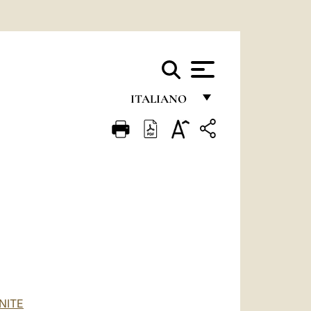
ITALIANO
FRANÇAIS
ENGLISH
ITALIANO
PORTUGUÊS
ESPAÑOL
DEUTSCH
POLSKI
NITE