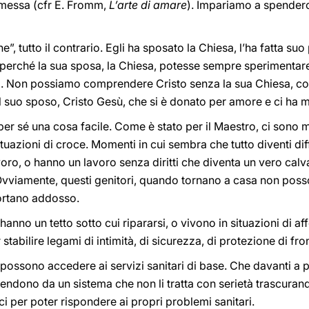
omessa (cfr E. Fromm,
L’arte di amare
). Impariamo a spenderc
, tutto il contrario. Egli ha sposato la Chiesa, l’ha fatta suo
erché la sua sposa, la Chiesa, potesse sempre sperimentare c
ia. Non possiamo comprendere Cristo senza la sua Chiesa, 
suo sposo, Cristo Gesù, che si è donato per amore e ci ha mo
er sé una cosa facile. Come è stato per il Maestro, ci sono 
uazioni di croce. Momenti in cui sembra che tutto diventi diffi
voro, o hanno un lavoro senza diritti che diventa un vero calv
Ovviamente, questi genitori, quando tornano a casa non posson
portano addosso.
anno un tetto sotto cui ripararsi, o vivono in situazioni di a
abilire legami di intimità, di sicurezza, di protezione di front
possono accedere ai servizi sanitari di base. Che davanti a 
pendono da un sistema che non li tratta con serietà trascura
ci per poter rispondere ai propri problemi sanitari.