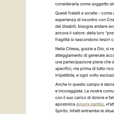
considerarla come
soggetto at
Questi fratelli e sorelle – co
esperienza di incontro con Crist
dei disabili; bisogna andare av
ancora il valore della loro “p
fragilità si nascondono tesori c
Nella Chiesa, grazie a Dio, si re
atteggiamento di generale accog
una partecipazione piena che d
specifici, ma prima di tutto ri
irripetibile, e ogni volto escl
Anche in questo campo è decisi
e incoraggiate. Le nostre comun
con il suo carico di dolore e fa
apostolica
Amoris laetitia
, «l’
Spirito. Infatti entrambe le si