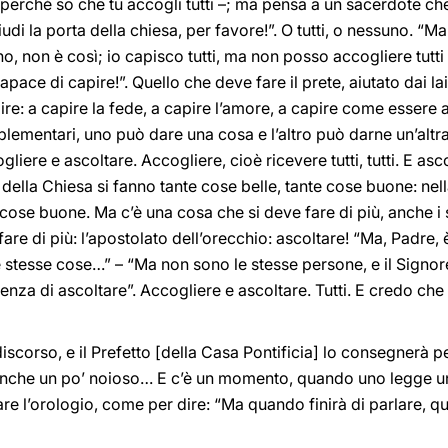
, perché so che tu accogli tutti –; ma pensa a un sacerdote che
udi la porta della chiesa, per favore!”. O tutti, o nessuno. “
o, non è così; io capisco tutti, ma non posso accogliere tutti
pace di capire!”. Quello che deve fare il prete, aiutato dai laic
pire: a capire la fede, a capire l’amore, a capire come essere a
mentari, uno può dare una cosa e l’altro può darne un’altra.
liere e ascoltare. Accogliere, cioè ricevere tutti, tutti. E asco
ella Chiesa si fanno tante cose belle, tante cose buone: nella 
cose buone. Ma c’è una cosa che si deve fare di più, anche i s
are di più: l’apostolato dell’orecchio: ascoltare! “Ma, Padre,
e stesse cose…” – “Ma non sono le stesse persone, e il Signor
enza di ascoltare”. Accogliere e ascoltare. Tutti. E credo che
scorso, e il Prefetto [della Casa Pontificia] lo consegnerà pe
nche un po’ noioso… E c’è un momento, quando uno legge un 
e l’orologio, come per dire: “Ma quando finirà di parlare, que