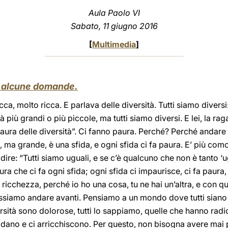
Aula Paolo VI
Sabato, 11 giugno 2016
[
Multimedia
]
d alcune domande.
a, molto ricca. E parlava delle diversità. Tutti siamo diversi
ità più grandi o più piccole, ma tutti siamo diversi. E lei, la 
aura delle diversità”. Ci fanno paura. Perché? Perché andare
, ma grande, è una sfida, e ogni sfida ci fa paura. E’ più co
ire: “Tutti siamo uguali, e se c’è qualcuno che non è tanto ‘u
ra che ci fa ogni sfida; ogni sfida ci impaurisce, ci fa paura,
a ricchezza, perché io ho una cosa, tu ne hai un’altra, e con
possiamo andare avanti. Pensiamo a un mondo dove tutti sian
rsità sono dolorose, tutti lo sappiamo, quelle che hanno rad
sfidano e ci arricchiscono. Per questo, non bisogna avere mai p