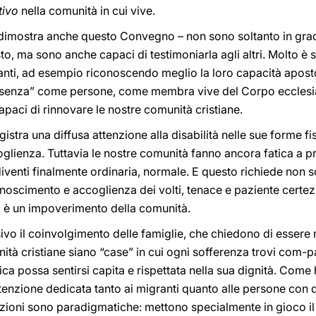
tivo
nella comunità in cui vive.
me dimostra anche questo Convegno – non sono soltanto in gra
o, ma sono anche capaci di testimoniarla agli altri. Molto è s
anti, ad esempio riconoscendo meglio la loro capacità aposto
resenza” come persone, come membra vive del Corpo ecclesia
apaci di rinnovare le nostre comunità cristiane.
gistra una diffusa attenzione alla disabilità nelle sue forme fi
lienza. Tuttavia le nostre comunità fanno ancora fatica a pr
iventi finalmente ordinaria, normale. E questo richiede non 
conoscimento e accoglienza dei volti, tenace e paziente certe
uso è un impoverimento della comunità.
vo il coinvolgimento delle famiglie, che chiedono di essere 
ità cristiane siano “case” in cui ogni sofferenza trovi com-pa
tica possa sentirsi capita e rispettata nella sua dignità. Com
attenzione dedicata tanto ai migranti quanto alle persone con d
tuazioni sono paradigmatiche: mettono specialmente in gioco il 