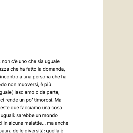
العربيّة
中文
LATINE
: non c’è uno che sia uguale
ragazza che ha fatto la domanda,
 incontro a una persona che ha
modo non muoversi, è più
guale’, lasciamolo da parte,
 ci rende un po’ timorosi. Ma
 queste due facciamo una cosa
o uguali: sarebbe un mondo
ici in alcune malattie… ma anche
aura delle diversità: quella è