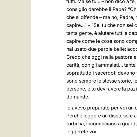
tutti. Ma se tu… – non dico a te
consiglio darebbe il Papa? “Chi
che si difende – ma no, Padre, n
capire…” – “Sei tu che non sei ca
tanta gente, è aiutare tutti a ca
capire come le cose sono comple
hai usato due parole belle: accog
Credo che oggi nella pastorale d
carità, con gli ammalati… tante 
soprattutto i sacerdoti devono f
sono sempre le stesse storie, l
persone, e tu devi avere la pazi
domande.
Io avevo preparato per voi un di
Perché leggere un discorso è a
furbizia, incominciano a guardar
leggerete voi.