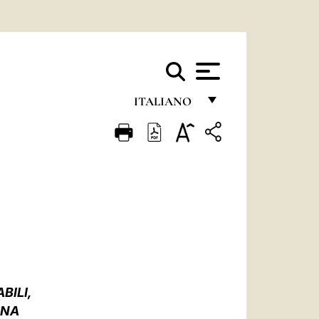
ITALIANO
FRANÇAIS
ENGLISH
ITALIANO
PORTUGUÊS
ESPAÑOL
DEUTSCH
BILI,
POLSKI
ANA