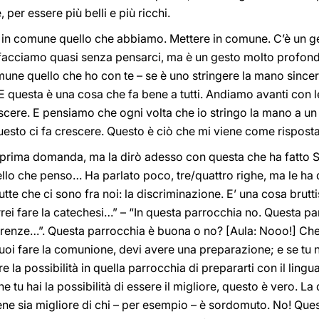
 per essere più belli e più ricchi.
 in comune quello che abbiamo. Mettere in comune. C’è un ge
acciamo quasi senza pensarci, ma è un gesto molto profond
mune quello che ho con te – se è uno stringere la mano sincero
 E questa è una cosa che fa bene a tutti. Andiamo avanti con le
cere. E pensiamo che ogni volta che io stringo la mano a un 
questo ci fa crescere. Questo è ciò che mi viene come rispos
prima domanda, ma la dirò adesso con questa che ha fatto S
uello che penso… Ha parlato poco, tre/quattro righe, ma le ha
utte che ci sono fra noi: la discriminazione. E’ una cosa brut
vorrei fare la catechesi…” – “In questa parrocchia no. Questa pa
erenze…”. Questa parrocchia è buona o no? [Aula:
Nooo!] Che 
vuoi fare la comunione, devi avere una preparazione; e se tu 
 la possibilità in quella parrocchia di prepararti con il ling
 tu hai la possibilità di essere il migliore, questo è vero. La 
ne sia migliore di chi – per esempio – è sordomuto. No! Ques