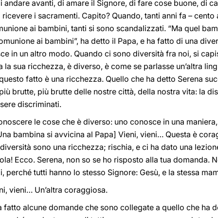
i andare avanti, di amare il Signore, di fare cose buone, di capi
 ricevere i sacramenti. Capito? Quando, tanti anni fa – cento an
munione ai bambini, tanti si sono scandalizzati. “Ma quel bam
munione ai bambini”, ha detto il Papa, e ha fatto di una dive
ce in un altro modo. Quando ci sono diversità fra noi, si cap
 la sua ricchezza, è diverso, è come se parlasse un’altra ling
questo fatto è una ricchezza. Quello che ha detto Serena suc
iù brutte, più brutte delle nostre città, della nostra vita: la 
sere discriminati.
noscere le cose che è diverso: uno conosce in una maniera, 
Una bambina si avvicina al Papa] Vieni, vieni… Questa è cor
 diversità sono una ricchezza; rischia, e ci ha dato una lezio
sola! Ecco. Serena, non so se ho risposto alla tua domanda. N
li, perché tutti hanno lo stesso Signore: Gesù, e la stessa 
ni, vieni… Un’altra coraggiosa.
ha fatto alcune domande che sono collegate a quello che ha 