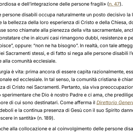
rdiosa e dell’integrazione delle persone fragili» (
n. 47
).
e persone disabili occupa naturalmente un posto decisivo la
e la bellezza della loro esperienza di Cristo e della Chiesa
se sono chiamate alla pienezza della vita sacramentale, anch
constatare che in alcuni casi rimangono dubbi, resistenze e perf
apisce”, oppure: “non ne ha bisogno”. In realtà, con tale atte
Sacramenti stessi, e di fatto si nega alle persone disabili l’e
e alla comunità ecclesiale.
urgia è vita: prima ancora di essere capita razionalmente, ess
sonale ed ecclesiale. In tal senso, la comunità cristiana è ch
za di Cristo nei Sacramenti. Pertanto, sia viva preoccupazio
 sperimentare che Dio è nostro Padre e ci ama, che predilige i
more di cui sono destinatari. Come afferma il
Direttorio Gener
ù deboli e la continua presenza di Gesù con il suo Spirito dan
scere in santità» (n. 189).
che alla collocazione e al coinvolgimento delle persone disab