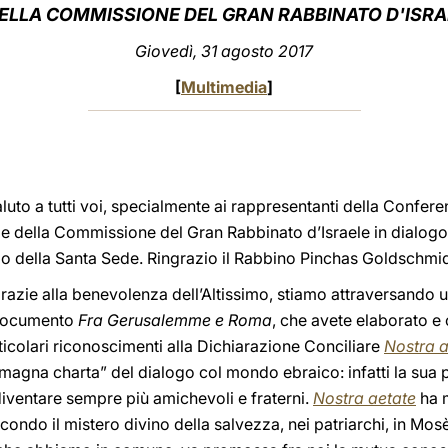
DELLA COMMISSIONE DEL GRAN RABBINATO D'ISRA
Giovedì, 31 agosto 2017
[
Multimedia
]
aluto a tutti voi, specialmente ai rappresentanti della Confer
e della Commissione del Gran Rabbinato d’Israele in dialog
mo della Santa Sede. Ringrazio il Rabbino Pinchas Goldschmidt
azie alla benevolenza dell’Altissimo, stiamo attraversando
l documento
Fra Gerusalemme e Roma
, che avete elaborato e 
rticolari riconoscimenti alla Dichiarazione Conciliare
Nostra a
 “magna charta” del dialogo col mondo ebraico: infatti la sua
diventare sempre più amichevoli e fraterni.
Nostra aetate
ha m
econdo il mistero divino della salvezza, nei patriarchi, in Mos