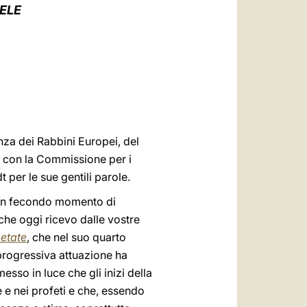
العربيّة
ELE
中文
LATINE
enza dei Rabbini Europei, del
o con la Commissione per i
 per le sue gentili parole.
 un fecondo momento di
che oggi ricevo dalle vostre
etate
, che nel suo quarto
 progressiva attuazione ha
esso in luce che gli inizi della
è e nei profeti e che, essendo