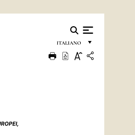
ITALIANO
FRANÇAIS
ENGLISH
ITALIANO
PORTUGUÊS
ESPAÑOL
DEUTSCH
ROPEI,
POLSKI