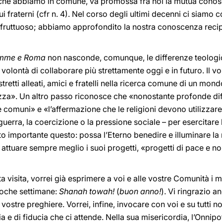
e che abbiamo in comune, va promossa fra noi la mutua conos
ui fraterni (cfr n. 4). Nel corso degli ultimi decenni ci siamo c
fruttuoso; abbiamo approfondito la nostra conoscenza recipro
emme e Roma
non nasconde, comunque, le differenze teologich
volontà di collaborare più strettamente oggi e in futuro. Il v
stretti alleati, amici e fratelli nella ricerca comune di un m
ezza». Un altro passo riconosce che «nonostante profonde dif
comuni» e «l’affermazione che le religioni devono utilizzar
guerra, la coercizione o la pressione sociale – per esercitare 
anto importante questo: possa l’Eterno benedire e illuminare l
ttuare sempre meglio i suoi progetti, «progetti di pace e no
a visita, vorrei già esprimere a voi e alle vostre Comunità i m
poche settimane:
Shanah towah!
(
buon anno!
). Vi ringrazio a
 vostre preghiere. Vorrei, infine, invocare con voi e su tutti n
e di fiducia che ci attende. Nella sua misericordia, l’Onnipo