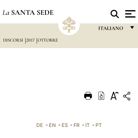
La
SANTA SEDE
ITALIANO
DISCORSI
2017
OTTOBRE
FRANÇAIS
ENGLISH
ITALIANO
PORTUGUÊS
ESPAÑOL
DEUTSCH
POLSKI
العربيّة
DE
-
EN
-
ES
-
FR
-
IT
-
PT
中文