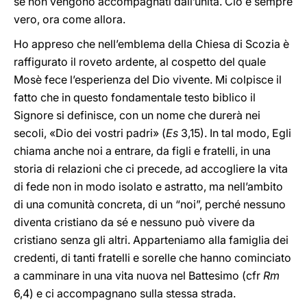
se non vengono accompagnati dall’unità. Ciò è sempre
vero, ora come allora.
Ho appreso che nell’emblema della Chiesa di Scozia è
raffigurato il roveto ardente, al cospetto del quale
Mosè fece l’esperienza del Dio vivente. Mi colpisce il
fatto che in questo fondamentale testo biblico il
Signore si definisce, con un nome che durerà nei
secoli, «Dio dei vostri padri» (
Es
3,15). In tal modo, Egli
chiama anche noi a entrare, da figli e fratelli, in una
storia di relazioni che ci precede, ad accogliere la vita
di fede non in modo isolato e astratto, ma nell’ambito
di una comunità concreta, di un “noi”, perché nessuno
diventa cristiano da sé e nessuno può vivere da
cristiano senza gli altri. Apparteniamo alla famiglia dei
credenti, di tanti fratelli e sorelle che hanno cominciato
a camminare in una vita nuova nel Battesimo (cfr
Rm
6,4) e ci accompagnano sulla stessa strada.