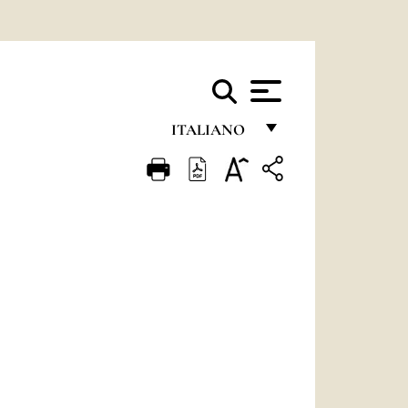
ITALIANO
FRANÇAIS
ENGLISH
ITALIANO
PORTUGUÊS
ESPAÑOL
DEUTSCH
POLSKI