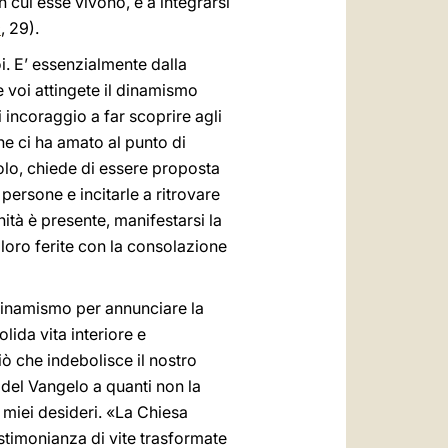
 cui esse vivono, e a integrarsi
m
, 29).
i. E’ essenzialmente dalla
e voi attingete il dinamismo
i incoraggio a far scoprire agli
he ci ha amato al punto di
olo, chiede di essere proposta
persone e incitarle a ritrovare
ità è presente, manifestarsi la
 loro ferite con la consolazione
 dinamismo per annunciare la
lida vita interiore e
ciò che indebolisce il nostro
 del Vangelo a quanti non la
 miei desideri. «La Chiesa
testimonianza di vite trasformate