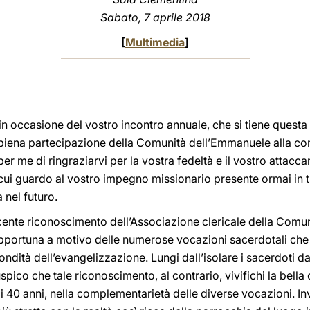
Sabato, 7 aprile 2018
[
Multimedia
]
 in occasione del vostro incontro annuale, che si tiene quest
a piena partecipazione della Comunità dell’Emmanuele alla co
per me di ringraziarvi per la vostra fedeltà e il vostro attacc
ui guardo al vostro impegno missionario presente ormai in tutt
 nel futuro.
cente riconoscimento dell’Associazione clericale della Comun
opportuna a motivo delle numerose vocazioni sacerdotali che
ndità dell’evangelizzazione. Lungi dall’isolare i sacerdoti da
pico che tale riconoscimento, al contrario, vivifichi la bella c
di 40 anni, nella complementarietà delle diverse vocazioni. In