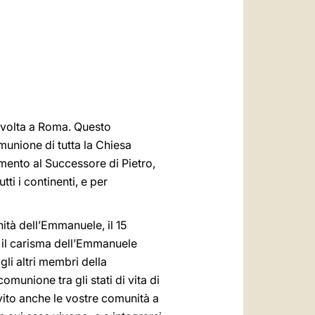
العربيّة
中文
LATINE
a volta a Roma. Questo
munione di tutta la Chiesa
amento al Successore di Pietro,
i i continenti, e per
ità dell’Emmanuele, il 15
 il carisma dell’Emmanuele
gli altri membri della
omunione tra gli stati di vita di
vito anche le vostre comunità a