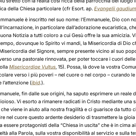
stretto con la realtà così ricca della parrocchia del luogo in
ica della Chiesa particolare (cfr Esort. ap.
Evangelii gaudiu
’Emmanuele è inscritto nel suo nome: l’Emmanuele, Dio con no
’incarnazione, in particolare dall’adorazione eucaristica, ch
ona Notizia a tutti coloro a cui Gesù offre la sua amicizia. V
tempo, dovunque lo Spirito vi mandi, la Misericordia di Dio c
 Misericordia del Signore, sempre presente vicino al suo pop
rso una pastorale rinnovata, per poter toccare i cuori delle 
Bolla
Misericordiae Vultus
, 15). Possa, là dove la vostra Comun
colare verso i più poveri – nel cuore o nel corpo – curando le
 l’attenzione (
ibid
.
).
manuele, fin dalle sue origini, ha saputo esprimere un reale
oioso. Vi esorto a rimanere radicati in Cristo mediante una so
che viene in aiuto alla nostra fragilità e ci guarisce da tutto 
e nel cuore questo ardente desiderio di trasmettere la gioia
 essere protagonisti della “Chiesa in uscita” che è in cima ai
eltà alla Parola, sulla vostra disponibilità al servizio e sulla 