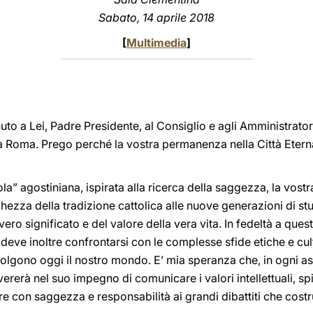
Sabato, 14 aprile 2018
[
Multimedia
]
uto a Lei, Padre Presidente, al Consiglio
e agli Amministratori
a Roma. Prego perché la vostra permanenza nella Città Etern
” agostiniana, ispirata alla ricerca della saggezza, la vost
chezza della tradizione cattolica alle nuove generazioni di st
vero significato e del valore della vera vita. In fedeltà a ques
, deve inoltre confrontarsi con le complesse sfide etiche e cu
lgono oggi il nostro mondo. E’ mia speranza che, in ogni asp
vererà nel suo impegno di comunicare i valori intellettuali, sp
e con saggezza e responsabilità ai grandi dibattiti che costru