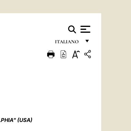
ITALIANO
FRANÇAIS
ENGLISH
ITALIANO
PORTUGUÊS
ESPAÑOL
DEUTSCH
PHIA" (USA)
POLSKI