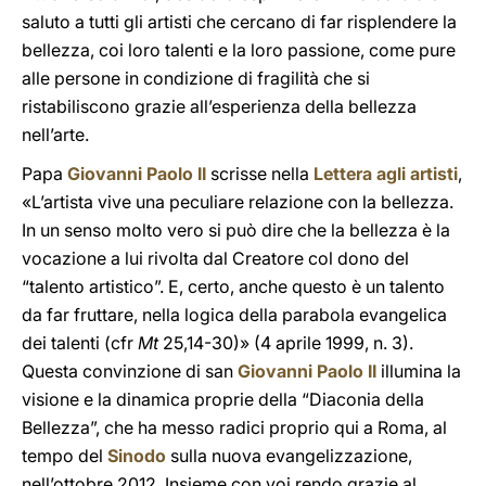
saluto a tutti gli artisti che cercano di far risplendere la
bellezza, coi loro talenti e la loro passione, come pure
alle persone in condizione di fragilità che si
ristabiliscono grazie all’esperienza della bellezza
nell’arte.
Papa
Giovanni Paolo II
scrisse nella
Lettera agli artisti
,
«L’artista vive una peculiare relazione con la bellezza.
In un senso molto vero si può dire che la bellezza è la
vocazione a lui rivolta dal Creatore col dono del
“talento artistico”. E, certo, anche questo è un talento
da far fruttare, nella logica della parabola evangelica
dei talenti (cfr
Mt
25,14-30)» (4 aprile 1999, n. 3).
Questa convinzione di san
Giovanni Paolo II
illumina la
visione e la dinamica proprie della “Diaconia della
Bellezza”, che ha messo radici proprio qui a Roma, al
tempo del
Sinodo
sulla nuova evangelizzazione,
nell’ottobre 2012. Insieme con voi rendo grazie al