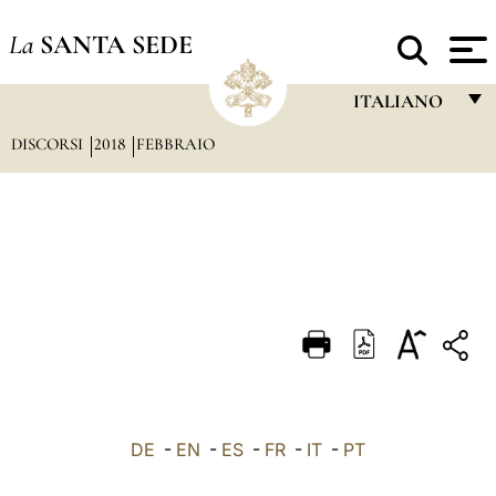
La
SANTA SEDE
ITALIANO
DISCORSI
2018
FEBBRAIO
FRANÇAIS
ENGLISH
ITALIANO
PORTUGUÊS
ESPAÑOL
DEUTSCH
POLSKI
العربيّة
DE
-
EN
-
ES
-
FR
-
IT
-
PT
中文