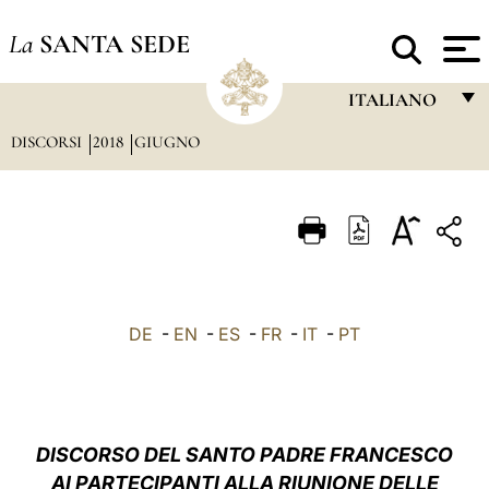
La
SANTA SEDE
ITALIANO
DISCORSI
2018
GIUGNO
FRANÇAIS
ENGLISH
ITALIANO
PORTUGUÊS
ESPAÑOL
DE
-
EN
-
ES
-
FR
-
IT
-
PT
DEUTSCH
POLSKI
العربيّة
DISCORSO DEL SANTO PADRE FRANCESCO
AI PARTECIPANTI ALLA RIUNIONE DELLE
中文