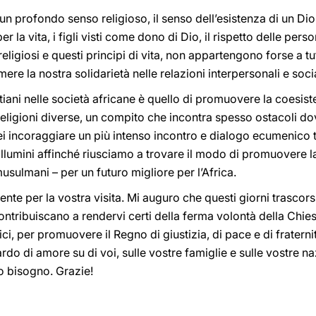
 un profondo senso religioso, il senso dell’esistenza di un D
er la vita, i figli visti come dono di Dio, il rispetto delle pers
 religiosi e questi principi di vita, non appartengono forse a tu
ere la nostra solidarietà nelle relazioni interpersonali e socia
iani nelle società africane è quello di promuovere la coesiste
 religioni diverse, un compito che incontra spesso ostacoli dov
 incoraggiare un più intenso incontro e dialogo ecumenico tra
illumini affinché riusciamo a trovare il modo di promuovere la
, musulmani – per un futuro migliore per l’Africa.
nte per la vostra visita. Mi auguro che questi giorni trascorsi
ontribuiscano a rendervi certi della ferma volontà della Chiesa
i, per promuovere il Regno di giustizia, di pace e di fraternit
ardo di amore su di voi, sulle vostre famiglie e sulle vostre na
o bisogno. Grazie!