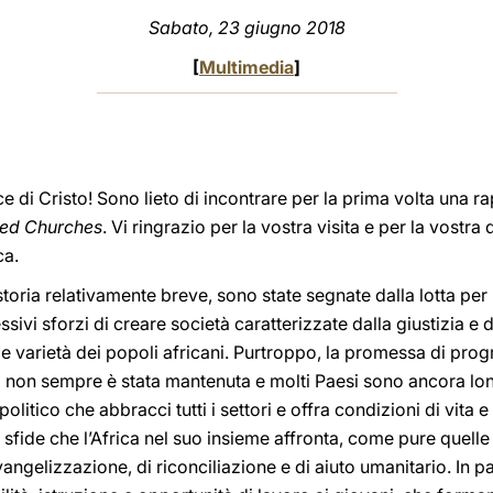
Sabato, 23 giugno 2018
[
Multimedia
]
ce di Cristo! Sono lieto di incontrare per la prima volta una 
uted Churches
. Vi ringrazio per la vostra visita e per la vostra
ca.
storia relativamente breve, sono state segnate dalla lotta per
sivi sforzi di creare società caratterizzate dalla giustizia e 
e varietà dei popoli africani. Purtroppo, la promessa di progr
 non sempre è stata mantenuta e molti Paesi sono ancora lon
litico che abbracci tutti i settori e offra condizioni di vita e
e sfide che l’Africa nel suo insieme affronta, come pure quell
angelizzazione, di riconciliazione e di aiuto umanitario. In p