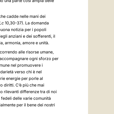
ano una parte così ampia delle
che cadde nelle mani dei
Lc
10,30-37). La domanda
uona notizia per i popoli
gli anziani e dei sofferenti, il
ia, armonia, amore e unità.
icorrendo alle risorse umane,
 di accompagnare ogni sforzo per
 comune nel promuovere i
idarietà verso chi è nel
rie energie per porle al
o diritti. C’è più che mai
 rilevanti differenze tra di noi
i fedeli delle varie comunità
ialmente per il bene dei nostri