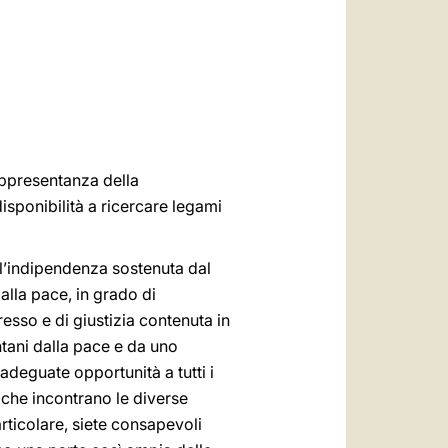
العربيّة
中文
LATINE
rappresentanza della
 disponibilità a ricercare legami
 l’indipendenza sostenuta dal
dalla pace, in grado di
esso e di giustizia contenuta in
tani dalla pace e da uno
 adeguate opportunità a tutti i
e che incontrano le diverse
articolare, siete consapevoli