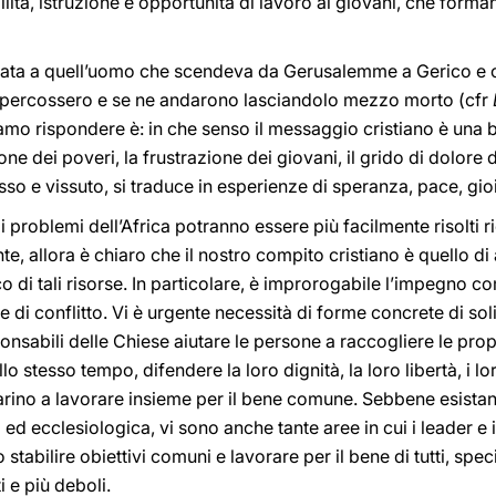
bilità, istruzione e opportunità di lavoro ai giovani, che form
onata a quell’uomo che scendeva da Gerusalemme a Gerico e 
lo percossero e se ne andarono lasciandolo mezzo morto (cfr
mo rispondere è: in che senso il messaggio cristiano è una b
ne dei poveri, la frustrazione dei giovani, il grido di dolore de
so e vissuto, si traduce in esperienze di speranza, pace, gio
 problemi dell’Africa potranno essere più facilmente risolti r
ente, allora è chiaro che il nostro compito cristiano è quello
co di tali risorse. In particolare, è improrogabile l’impegno
e di conflitto. Vi è urgente necessità di forme concrete di sol
nsabili delle Chiese aiutare le persone a raccogliere le prop
 stesso tempo, difendere la loro dignità, la loro libertà, i lor
parino a lavorare insieme per il bene comune. Sebbene esistano
 ed ecclesiologica, vi sono anche tante aree in cui i leader e 
stabilire obiettivi comuni e lavorare per il bene di tutti, spec
i e più deboli.