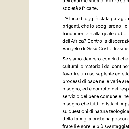
dell’enorme sfida di offrire sta
società africane.
L’Africa di oggi è stata parag
briganti, che lo spogliarono, 
fondamentale alla quale dobbia
dell’Africa? Contro la disperazio
Vangelo di Gesù Cristo, trasmes
Se siamo davvero convinti che i
culturali e materiali del contin
favorire un uso sapiente ed eti
processi di pace nelle varie are
bisogno, ed è compito dei respo
servizio del bene comune e, nello
bisogno che tutti i cristiani im
su questioni di natura teologica
della famiglia cristiana possono 
fratelli e sorelle più svantaggiat