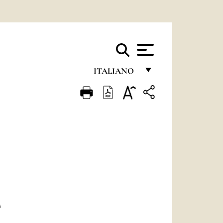
ITALIANO
FRANÇAIS
ENGLISH
ITALIANO
PORTUGUÊS
ESPAÑOL
DEUTSCH
A
POLSKI