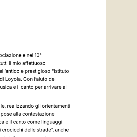
العربيّة
中文
LATINE
ociazione e nel 10°
tti il mio affettuoso
nell’antico e prestigioso “Istituto
 di Loyola. Con l’aiuto del
sica e il canto per arrivare al
le, realizzando gli orientamenti
pose alla contestazione
ca e il canto come linguaggi
i crocicchi delle strade”, anche