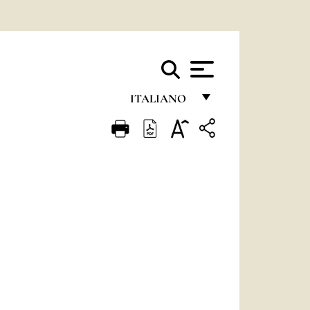
ITALIANO
FRANÇAIS
ENGLISH
ITALIANO
PORTUGUÊS
ESPAÑOL
DEUTSCH
POLSKI