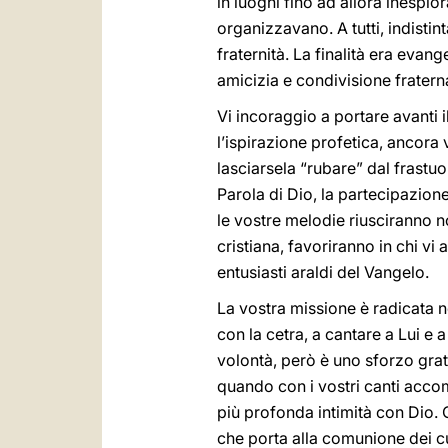
in luoghi fino ad allora inesplor
organizzavano. A tutti, indist
fraternità. La finalità era eva
amicizia e condivisione fratern
Vi incoraggio a portare avanti
l’ispirazione profetica, ancora 
lasciarsela “rubare” dal frastu
Parola di Dio, la partecipazione
le vostre melodie riusciranno n
cristiana, favoriranno in chi v
entusiasti araldi del Vangelo.
La vostra missione è radicata ne
con la cetra, a cantare a Lui e a
volontà, però è uno sforzo grat
quando con i vostri canti acco
più profonda intimità con Dio. C
che porta alla comunione dei cu