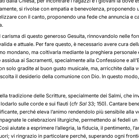
ati dalla Chiesa, per incontrare i ragazzi e i giovani là dove es
intamente, si rivolse con empatia e benevolenza, proponendo 
ngelizzare con il canto, proponendo una fede che annuncia e 
a.
 il carisma di questo generoso Gesuita, rinnovandolo nelle 
valida e attuale. Per fare questo, è necessario avere cura dell
ono mondano, ma coltivarla mediante la preghiera personale e
 assidua ai Sacramenti, specialmente alla Confessione e all’Eu
on solo gradite al buon gusto musicale, ma, arricchite dalla v
i ascolta il desiderio della comunione con Dio. In questo modo
lla tradizione delle Scritture, specialmente dei Salmi, che in
 lodarlo sulle corde e sui flauti (cfr
Sal
33; 150). Cantare ben
ificante, perché eleva l’animo rendendolo più sensibile alla v
mpagnate le celebrazioni liturgiche, permettendo ai fedeli 
osì aiutate a esprimere l’allegria, la fiducia, il pentimento, l
ori; vi ringrazio in particolare perché, superando ogni fron