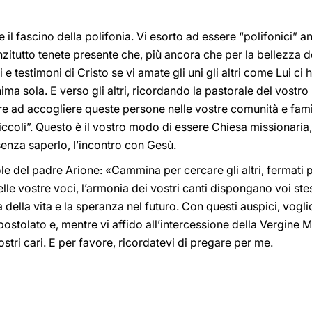
 il fascino della polifonia. Vi esorto ad essere “polifonici” an
 Anzitutto tenete presente che, più ancora che per la bellezza de
testimoni di Cristo se vi amate gli uni gli altri come Lui ci 
ima sola. E verso gli altri, ricordando la pastorale del vostr
are ad accogliere queste persone nelle vostre comunità e fami
piccoli”. Questo è il vostro modo di essere Chiesa missionaria,
enza saperlo, l’incontro con Gesù.
e del padre Arione: «Cammina per cercare gli altri, fermati pe
elle vostre voci, l’armonia dei vostri canti dispongano voi stes
a della vita e la speranza nel futuro. Con questi auspici, vog
postolato e, mentre vi affido all’intercessione della Vergine M
ostri cari. E per favore, ricordatevi di pregare per me.