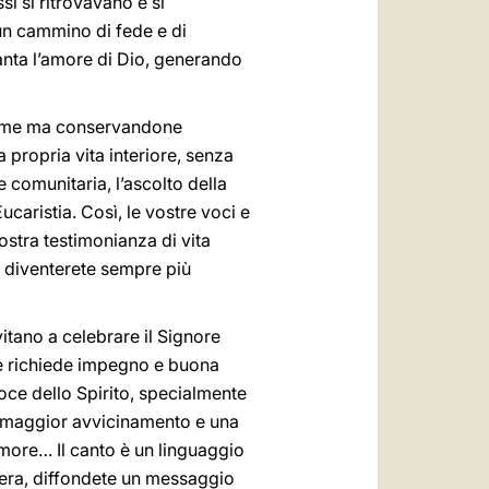
si si ritrovavano e si
un cammino di fede e di
canta l’amore di Dio, generando
forme ma conservandone
a propria vita interiore, senza
 comunitaria, l’ascolto della
caristia. Così, le vostre voci e
ostra testimonianza di vita
, diventerete sempre più
vitano a celebrare il Signore
e richiede impegno e buona
oce dello Spirito, specialmente
un maggior avvicinamento e una
’amore… Il canto è un linguaggio
tiera, diffondete un messaggio