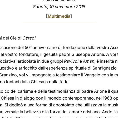
Sabato, 10 novembre 2018
[
Multimedia
]
i del Cielo!
Cerea!
ccasione del 50° anniversario di fondazione della vostra Ass
l vostro fondatore, il gesuita padre Giuseppe Arione. A voi tu
ociativa, articolata in due gruppi
Revival
e
Amen
, è inserita 
ducativo è arricchito dall’esperienza spirituale di Sant’Ignazio
Granzino, voi vi impegnate a testimoniare il Vangelo con la mu
ono lontani dalla Chiesa o dalla fede.
solco del carisma e della testimonianza di padre Arione il qua
 Chiesa in dialogo con il mondo contemporaneo, nel 1968 op
a. Si dedicò a una forma di apostolato che utilizzava la musi
niversale la bellezza e la forza dell’amore cristiano. Andò “a