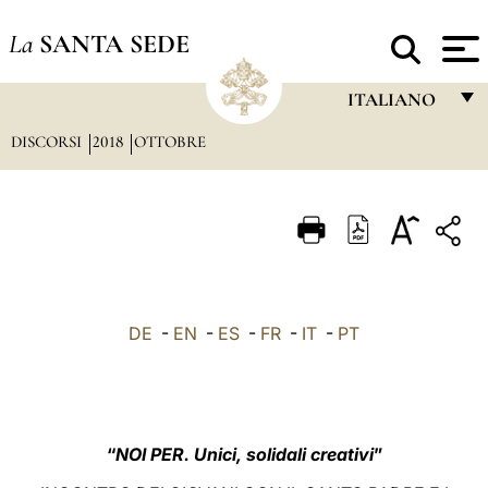
La
SANTA SEDE
ITALIANO
DISCORSI
2018
OTTOBRE
FRANÇAIS
ENGLISH
ITALIANO
PORTUGUÊS
ESPAÑOL
DE
-
EN
-
ES
-
FR
-
IT
-
PT
DEUTSCH
POLSKI
العربيّة
“
NOI PER. Unici, solidali creativi
”
中文