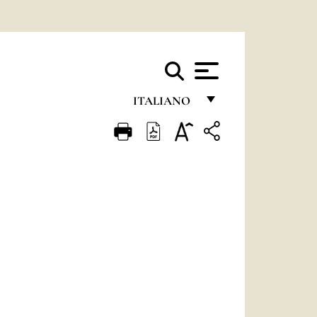
ITALIANO
FRANÇAIS
ENGLISH
ITALIANO
PORTUGUÊS
ESPAÑOL
DEUTSCH
POLSKI