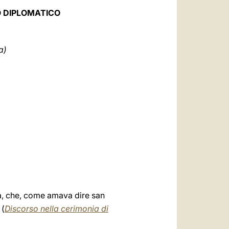
العربيّة
O DIPLOMATICO
中文
LATINE
a)
na, che, come amava dire san
 (
Discorso nella cerimonia di