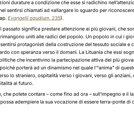
ioni durature a condizione che esse si radichino nell’attenzi
 nel sentirsi chiamati ad «allargare lo sguardo per riconosce
 ap.
Evangelii gaudium
, 235
).
l passato significa prestare attenzione ai più giovani, che son
rimangono uniti alle radici del popolo. Un popolo in cui i gi
a sentirsi protagonisti della costruzione del tessuto sociale 
sguardo con speranza verso il domani. La Lituania che essi sog
litiche che incentivino la partecipazione attiva dei più giova
poiché porterà ad un dinamismo nel quale l’“anima” di ques
verso lo straniero, ospitalità verso i giovani, verso gli anzian
talità al futuro.
, che potete contare – come fino ad ora – sull’impegno e il l
ra possa adempiere la sua vocazione di essere terra-ponte di