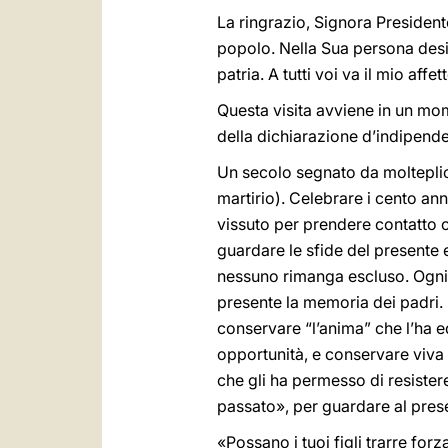
La ringrazio, Signora President
popolo. Nella Sua persona desid
patria. A tutti voi va il mio aff
Questa visita avviene in un mom
della dichiarazione d’indipend
Un secolo segnato da molteplic
martirio). Celebrare i cento an
vissuto per prendere contatto c
guardare le sfide del presente e 
nessuno rimanga escluso. Ogni g
presente la memoria dei padri
conservare “l’anima” che l’ha ed
opportunità, e conservare viva 
che gli ha permesso di resistere 
passato», per guardare al pres
«Possano i tuoi figli trarre for