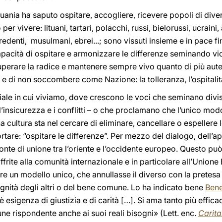
ituania ha saputo ospitare, accogliere, ricevere popoli di diver
er vivere: lituani, tartari, polacchi, russi, bielorussi, ucraini, 
redenti, musulmani, ebrei...; sono vissuti insieme e in pace fin
apacità di ospitare e armonizzare le differenze seminando vio
uperare la radice e mantenere sempre vivo quanto di più auten
 di non soccombere come Nazione: la tolleranza, l’ospitalità, i
le in cui viviamo, dove crescono le voci che seminano divi
’insicurezza e i conflitti – o che proclamano che l’unico modo
 cultura sta nel cercare di eliminare, cancellare o espellere le
rtare: “ospitare le differenze”. Per mezzo del dialogo, dell’
te di unione tra l’oriente e l’occidente europeo. Questo può e
rite alla comunità internazionale e in particolare all’Unione 
orre un modello unico, che annullasse il diverso con la pretesa 
dignità degli altri o del bene comune. Lo ha indicato bene
Bene
esigenza di giustizia e di carità […]. Si ama tanto più effic
e rispondente anche ai suoi reali bisogni» (Lett. enc.
Carita