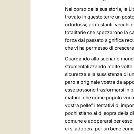
Nel corso della sua storia, la L
trovato in queste terre un posto p
ortodossi, protestanti, vecchi c
totalitarie che spezzarono la c
forza dal passato significa rec
che vi ha permesso di crescere e
Guardando allo scenario mondia
strumentalizzando molte volte l
sicurezza e la sussistenza di una
parola originale vostra da appo
esse possono trasformarsi in pon
matura, che come popolo voi off
vostra pelle” i tentativi di imp
pochi stiano al di sopra della 
comune e adoperarsi per esso è 
ci si adopera per un bene comun