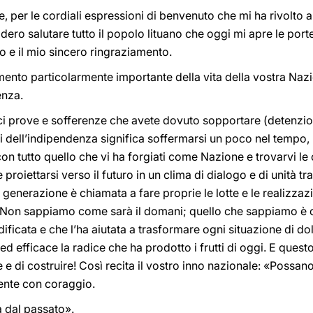
e, per le cordiali espressioni di benvenuto che mi ha rivolto
ero salutare tutto il popolo lituano che oggi mi apre le porte
etto e il mio sincero ringraziamento.
ento particolarmente importante della vita della vostra Nazi
enza.
i prove e sofferenze che avete dovuto sopportare (detenzioni
ni dell’indipendenza significa soffermarsi un poco nel tempo
on tutto quello che vi ha forgiati come Nazione e trovarvi le 
proiettarsi verso il futuro in un clima di dialogo e di unità tra
enerazione è chiamata a fare proprie le lotte e le realizzaz
. Non sappiamo come sarà il domani; quello che sappiamo è
ificata e che l’ha aiutata a trasformare ogni situazione di dolo
ed efficace la radice che ha prodotto i frutti di oggi. E ques
e di costruire! Così recita il vostro inno nazionale: «Possano i
ente con coraggio.
za dal passato».