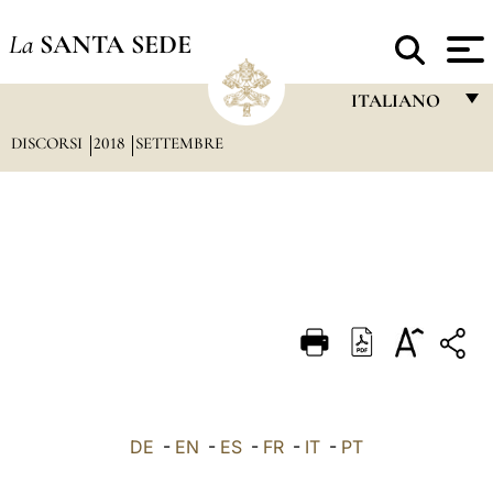
La
SANTA SEDE
ITALIANO
DISCORSI
2018
SETTEMBRE
FRANÇAIS
ENGLISH
ITALIANO
PORTUGUÊS
ESPAÑOL
DEUTSCH
POLSKI
العربيّة
DE
-
EN
-
ES
-
FR
-
IT
-
PT
中文