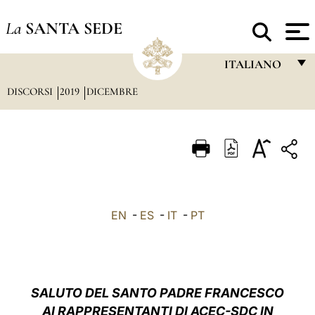
La
SANTA SEDE
ITALIANO
DISCORSI
2019
DICEMBRE
FRANÇAIS
ENGLISH
ITALIANO
PORTUGUÊS
ESPAÑOL
EN
-
ES
-
IT
-
PT
DEUTSCH
POLSKI
العربيّة
SALUTO DEL SANTO PADRE FRANCESCO
AI RAPPRESENTANTI DI ACEC-SDC IN
中文