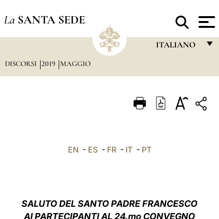
La
SANTA SEDE
ITALIANO
DISCORSI
2019
MAGGIO
FRANÇAIS
ENGLISH
ITALIANO
PORTUGUÊS
ESPAÑOL
EN
-
ES
-
FR
-
IT
-
PT
DEUTSCH
POLSKI
العربيّة
SALUTO DEL SANTO PADRE FRANCESCO
AI PARTECIPANTI AL 24.mo CONVEGNO
中文