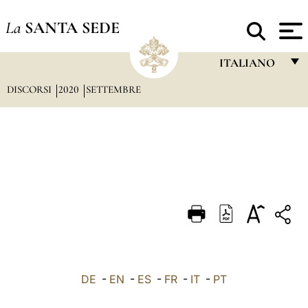
La
SANTA SEDE
ITALIANO
DISCORSI
2020
SETTEMBRE
FRANÇAIS
ENGLISH
ITALIANO
PORTUGUÊS
ESPAÑOL
DEUTSCH
POLSKI
العربيّة
DE
-
EN
-
ES
-
FR
-
IT
-
PT
中文