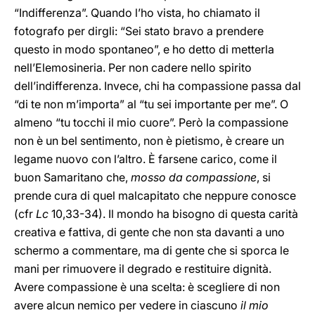
“Indifferenza”. Quando l’ho vista, ho chiamato il
fotografo per dirgli: “Sei stato bravo a prendere
questo in modo spontaneo”, e ho detto di metterla
nell’Elemosineria. Per non cadere nello spirito
dell’indifferenza. Invece, chi ha compassione passa dal
“di te non m’importa” al “tu sei importante per me”. O
almeno “tu tocchi il mio cuore”. Però la compassione
non è un bel sentimento, non è pietismo, è creare un
legame nuovo con l’altro. È farsene carico, come il
buon Samaritano che,
mosso da compassione
, si
prende cura di quel malcapitato che neppure conosce
(cfr
Lc
10,33-34). Il mondo ha bisogno di questa carità
creativa e fattiva, di gente che non sta davanti a uno
schermo a commentare, ma di gente che si sporca le
mani per rimuovere il degrado e restituire dignità.
Avere compassione è una scelta: è scegliere di non
avere alcun nemico per vedere in ciascuno
il mio