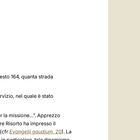
العربيّة
中文
LATINE
esto 164, quanta strada
vizio, nel quale è stato
per la missione…”. Apprezzo
re Risorto ha impresso il
 (cfr
Evangelii gaudium
, 20
). La
in particolare, tale dinamismo