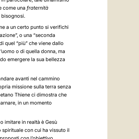
ere come una
fraternità
i bisognosi.
me a un certo punto si verifichi
ocazione”, o una “seconda
di quel “più” che viene dallo
ell’uomo o di quella donna, ma
cendo emergere la sua bellezza
andare avanti nel cammino
pria missione sulla terra senza
etano Thiene ci dimostra che
ncarnare, in un momento
mo imitare in realtà è Gesù
spirituale con cui ha vissuto il
proposti con l’obiettivo