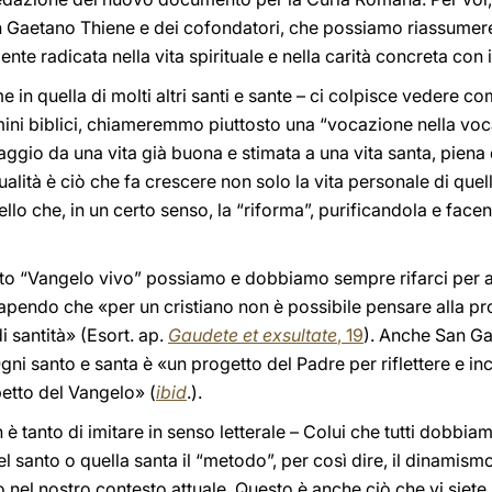
San Gaetano Thiene e dei cofondatori, che possiamo riassum
ente radicata nella vita spirituale e nella carità concreta con 
 in quella di molti altri santi e sante – ci colpisce vedere co
termini biblici, chiameremmo piuttosto una “vocazione nella v
aggio da una vita già buona e stimata a una vita santa, piena 
qualità è ciò che fa crescere non solo la vita personale di qu
uello che, in un certo senso, la “riforma”, purificandola e fa
sto “Vangelo vivo” possiamo e dobbiamo sempre rifarci per 
pendo che «per un cristiano non è possibile pensare alla pro
santità» (Esort. ap.
Gaudete et exsultate
, 19
). Anche San Ga
Ogni santo e santa è «un progetto del Padre per riflettere e i
petto del Vangelo» (
ibid
.).
 è tanto di imitare in senso letterale – Colui che tutti dobbia
 santo o quella santa il “metodo”, per così dire, il dinamismo 
 nel nostro contesto attuale. Questo è anche ciò che vi siete 