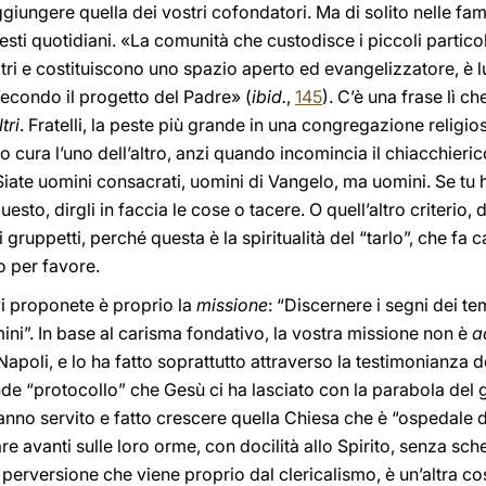
iungere quella dei vostri cofondatori. Ma di solito nelle fami
ti gesti quotidiani. «La comunità che custodisce i piccoli parti
altri e costituiscono uno spazio aperto ed evangelizzatore, è 
secondo il progetto del Padre» (
ibid.
,
145
). C’è una frase lì c
tri
. Fratelli, la peste più grande in una congregazione religio
o cura l’uno dell’altro, anzi quando incomincia il chiacchieri
Siate uomini consacrati, uomini di Vangelo, ma uomini. Se tu h
questo, dirgli in faccia le cose o tacere. O quell’altro criterio,
i gruppetti, perché questa è la spiritualità del “tarlo”, che fa
o per favore.
 vi proponete è proprio la
missione
: “Discernere i segni dei te
ni”. In base al carisma fondativo, la vostra missione non è
a
oli, e lo ha fatto soprattutto attraverso la testimonianza del
nde “protocollo” che Gesù ci ha lasciato con la parabola del g
anno servito e fatto crescere quella Chiesa che è “ospedale 
 avanti sulle loro orme, con docilità allo Spirito, senza schemi
na perversione che viene proprio dal clericalismo, è un’altra co