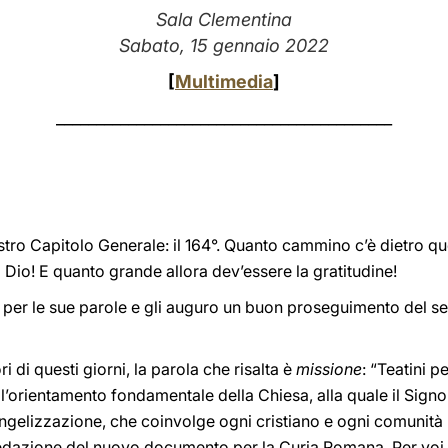
Sala Clementina
Sabato, 15 gennaio 2022
[
Multimedia
]
__________________________________________
tro Capitolo Generale: il 164°. Quanto cammino c’è dietro qu
Dio! E quanto grande allora dev’essere la gratitudine!
 per le sue parole e gli auguro un buon proseguimento del ser
i di questi giorni, la parola che risalta è
missione
: “Teatini 
 l’orientamento fondamentale della Chiesa, alla quale il Signo
angelizzazione, che coinvolge ogni cristiano e ogni comunità
redazione del nuovo documento per la Curia Romana. Per voi, 