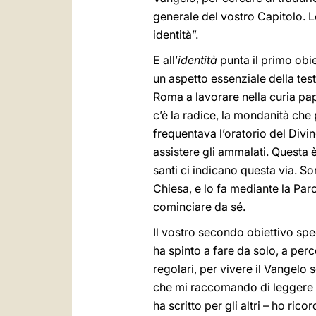
generale del vostro Capitolo. Lo 
identità”.
E all’
identità
punta il primo obie
un aspetto essenziale della te
Roma a lavorare nella curia pap
c’è la radice, la mondanità che 
frequentava l’oratorio del Divi
assistere gli ammalati. Questa è
santi ci indicano questa via. So
Chiesa, e lo fa mediante la Paro
cominciare da sé.
Il vostro secondo obiettivo spe
ha spinto a fare da solo, a per
regolari, per vivere il Vangelo
che mi raccomando di leggere u
ha scritto per gli altri – ho r