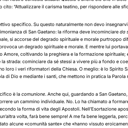
cito: “Attualizzare il carisma teatino, per rispondere alle sfid
ttivo specifico. Su questo naturalmente non devo insegnarvi n
stimonianza di San Gaetano: la riforma deve incominciare
da s
ale, si accorse del degrado spirituale e morale purtroppo dif
provoca un degrado spirituale e morale. E mentre lui portava a
no Amore, coltivando la preghiera e la formazione spirituale;
 la strada: cominciare da sé stessi a vivere più a fondo e coe
no loro i veri riformatori della Chiesa. O meglio: è lo Spirito
la di Dio e mediante i santi, che mettono in pratica la Parola 
cifico è la
comunione
. Anche qui, guardando a San Gaetano, 
correre un cammino individuale. No. Lo ha chiamato a formare
 secondo la forma di vita degli Apostoli. Nell’Esortazione apo
n’altra volta, farà bene sempre! A me fa bene leggerla, perc
icordato alcune «comunità sante» che «hanno vissuto eroicamen