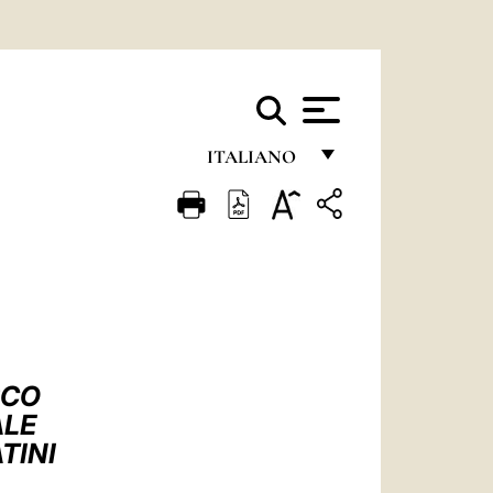
ITALIANO
FRANÇAIS
ENGLISH
ITALIANO
PORTUGUÊS
ESPAÑOL
SCO
DEUTSCH
ALE
TINI
POLSKI