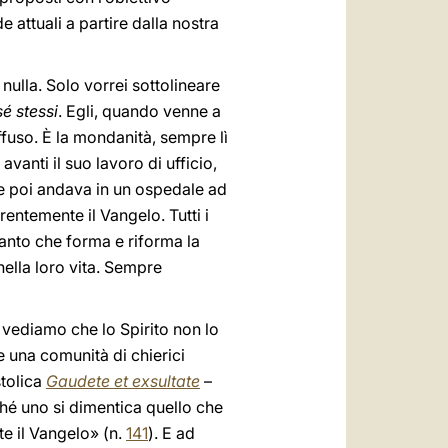
e attuali a partire dalla nostra
ulla. Solo vorrei sottolineare
é stessi
. Egli, quando venne a
fuso. È la mondanità, sempre lì
vanti il suo lavoro di ufficio,
 e poi andava in un ospedale ad
rentemente il Vangelo. Tutti i
 Santo che forma e riforma la
nella loro vita. Sempre
vediamo che lo Spirito non lo
 una comunità di chierici
stolica
Gaudete et exsultate
–
hé uno si dimentica quello che
te il Vangelo» (n.
141
). E ad