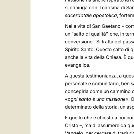
si coniuga con il carisma di 
sacerdotale apostolica
, fortem
Nella vita di San Gaetano – come
un “salto di qualità”, che, in 
conversione”. Si tratta del pass
Spirito Santo. Questo salto di 
anche la vita della Chiesa. È q
evangelica.
A questa testimonianza, a que
personale e comunitario, ben sa
concepirla come un cammino di 
«
ogni santo è una missione
». 
determinato della storia, un as
E quello che è chiesto a noi non
Cristo –, ma di assumere da quel
Vangelo, per cercare di tradurlo