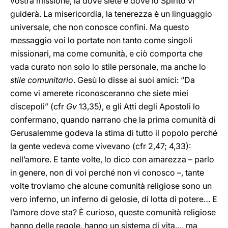
vostra missione, là dove siete e dove lo Spirito vi
guiderà. La misericordia, la tenerezza è un linguaggio
universale, che non conosce confini. Ma questo
messaggio voi lo portate non tanto come singoli
missionari, ma come comunità, e ciò comporta che
vada curato non solo lo stile personale, ma anche lo
stile comunitario
. Gesù lo disse ai suoi amici: “Da
come vi amerete riconosceranno che siete miei
discepoli” (cfr
Gv
13,35), e gli Atti degli Apostoli lo
confermano, quando narrano che la prima comunità di
Gerusalemme godeva la stima di tutto il popolo perché
la gente vedeva come vivevano (cfr 2,47; 4,33):
nell’amore. E tante volte, lo dico con amarezza – parlo
in genere, non di voi perché non vi conosco –, tante
volte troviamo che alcune comunità religiose sono un
vero inferno, un inferno di gelosie, di lotta di potere… E
l’amore dove sta? È curioso, queste comunità religiose
hanno delle regole, hanno un sistema di vita…, ma