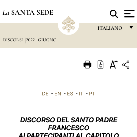
La
SANTA SEDE
ITALIANO
DISCORSI
2022
GIUGNO
FRANÇAIS
ENGLISH
ITALIANO
PORTUGUÊS
ESPAÑOL
DE
-
EN
-
ES
-
IT
-
PT
DEUTSCH
POLSKI
DISCORSO DEL SANTO PADRE
العربيّة
FRANCESCO
AI PARTECIPANTI AL CAPITOLO
中文