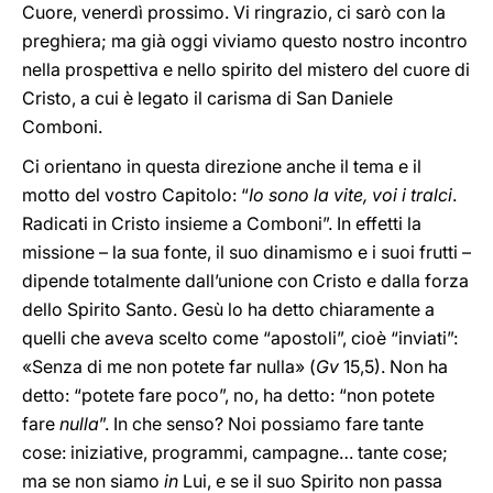
Cuore, venerdì prossimo. Vi ringrazio, ci sarò con la
preghiera; ma già oggi viviamo questo nostro incontro
nella prospettiva e nello spirito del mistero del cuore di
Cristo, a cui è legato il carisma di San Daniele
Comboni.
Ci orientano in questa direzione anche il tema e il
motto del vostro Capitolo: “
Io sono la vite, voi i tralci
.
Radicati in Cristo insieme a Comboni”. In effetti la
missione – la sua fonte, il suo dinamismo e i suoi frutti –
dipende totalmente dall’unione con Cristo e dalla forza
dello Spirito Santo. Gesù lo ha detto chiaramente a
quelli che aveva scelto come “apostoli”, cioè “inviati”:
«Senza di me non potete far nulla» (
Gv
15,5). Non ha
detto: “potete fare poco”, no, ha detto: “non potete
fare
nulla
”. In che senso? Noi possiamo fare tante
cose: iniziative, programmi, campagne… tante cose;
ma se non siamo
in
Lui, e se il suo Spirito non passa