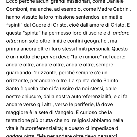
Ecco perché alcuni grandi missionari, come Daniele
Comboni, ma anche, ad esempio, come Madre Cabrini,
hanno vissuto la loro missione sentendosi animati e
“spinti” dal Cuore di Cristo, cioè dall’amore di Cristo. E
questa “spinta” ha permesso loro di uscire e di
andare
oltre
: non solo oltre limiti e confini geografici, ma
prima ancora oltre i loro stessi limiti personali. Questo
è un motto che per voi deve “fare rumore” nel cuore:
andare oltre, andare oltre, andare oltre, sempre
guardando l’orizzonte, perché sempre c’è un
orizzonte, per andare oltre. La spinta dello Spirito
Santo è quella che ci fa uscire da noi stessi, dalle
nostre chiusure, dalla nostra autoreferenzialità, e ci fa
andare verso gli altri, verso le periferie, là dove
maggiore è la sete di Vangelo. È curioso che la
tentazione più brutta che noi religiosi abbiamo nella
vita è l’autoreferenzialità; e questo ci impedisce di
andare oltre
. “Ma per andare oltre devo pensarci,