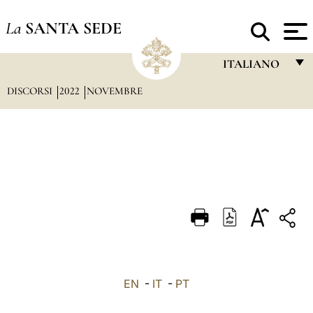
La
SANTA SEDE
ITALIANO
DISCORSI
2022
NOVEMBRE
FRANÇAIS
ENGLISH
ITALIANO
PORTUGUÊS
ESPAÑOL
DEUTSCH
POLSKI
العربيّة
EN
-
IT
-
PT
中文