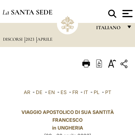
La
SANTA SEDE
ITALIANO
DISCORSI
2023
APRILE
FRANÇAIS
ENGLISH
ITALIANO
PORTUGUÊS
ESPAÑOL
AR
-
DE
-
EN
-
ES
-
FR
-
IT
-
PL
-
PT
DEUTSCH
POLSKI
VIAGGIO APOSTOLICO DI SUA SANTITÀ
FRANCESCO
العربيّة
in UNGHERIA
中文