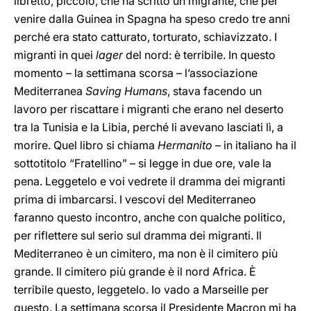
libretto, piccolo, che ha scritto un migrante, che per
venire dalla Guinea in Spagna ha speso credo tre anni
perché era stato catturato, torturato, schiavizzato. I
migranti in quei
lager
del nord: è terribile. In questo
momento – la settimana scorsa – l’associazione
Mediterranea
Saving Humans
, stava facendo un
lavoro per riscattare i migranti che erano nel deserto
tra la Tunisia e la Libia, perché li avevano lasciati lì, a
morire. Quel libro si chiama
Hermanito
– in italiano ha il
sottotitolo “Fratellino” – si legge in due ore, vale la
pena. Leggetelo e voi vedrete il dramma dei migranti
prima di imbarcarsi. I vescovi del Mediterraneo
faranno questo incontro, anche con qualche politico,
per riflettere sul serio sul dramma dei migranti. Il
Mediterraneo è un cimitero, ma non è il cimitero più
grande. Il cimitero più grande è il nord Africa. È
terribile questo, leggetelo. Io vado a Marseille per
questo. La settimana scorsa il Presidente Macron mi ha