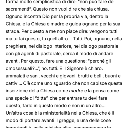
forma molto semplicistica di dire: “non può fare dei
sacramenti”. Questo non vuol dire che sia chiusa.
Ognuno incontra Dio per la propria via, dentro la
Chiesa, e la Chiesa è madre e guida ognuno per la sua
strada. Per questo a me non piace dire: vengono tutti
ma tu fai questo, tu quell’altro… Tutti. Poi, ognuno, nella
preghiera, nel dialogo interiore, nel dialogo pastorale
con gli agenti di pastorale, cerca il modo di andare
avanti. Per questo, fare una questione: “perché gli
omosessuali?...”, no: tutti. E il Signore è chiaro:
ammalati e sani, vecchi e giovani, brutti e belli, buoni e
cattivi... C’è come uno sguardo che non capisce questa
inserzione della Chiesa come
madre
e la pensa come
una specie di “ditta”, che per entrare tu devi fare
questo, farlo in questo modo e non in un altro…
Un’altra cosa è la ministerialità nella Chiesa, che è il
modo di portare avanti il gregge, e una delle cose
importanti è, nella ministerialità, accompagnare le