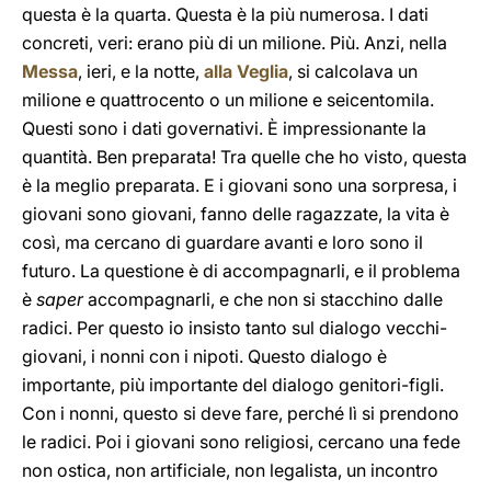
questa è la quarta. Questa è la più numerosa. I dati
concreti, veri: erano più di un milione. Più. Anzi, nella
Messa
, ieri, e la notte,
alla Veglia
, si calcolava un
milione e quattrocento o un milione e seicentomila.
Questi sono i dati governativi. È impressionante la
quantità. Ben preparata! Tra quelle che ho visto, questa
è la meglio preparata. E i giovani sono una sorpresa, i
giovani sono giovani, fanno delle ragazzate, la vita è
così, ma cercano di guardare avanti e loro sono il
futuro. La questione è di accompagnarli, e il problema
è
saper
accompagnarli, e che non si stacchino dalle
radici. Per questo io insisto tanto sul dialogo vecchi-
giovani, i nonni con i nipoti. Questo dialogo è
importante, più importante del dialogo genitori-figli.
Con i nonni, questo si deve fare, perché lì si prendono
le radici. Poi i giovani sono religiosi, cercano una fede
non ostica, non artificiale, non legalista, un incontro