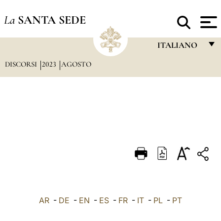
La
SANTA SEDE
ITALIANO
DISCORSI
2023
AGOSTO
FRANÇAIS
ENGLISH
ITALIANO
PORTUGUÊS
ESPAÑOL
DEUTSCH
POLSKI
العربيّة
AR
-
DE
-
EN
-
ES
-
FR
-
IT
-
PL
-
PT
中文