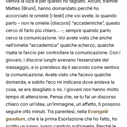
veniva la luce e per questo ho tagliato. Alcuni, tramite
Matteo [Bruni], hanno domandato perché ho
accorciato le omelie [i testi] che voi avete. Io quando
parlo – non le omelie [discorsi] “accademiche”, questo
cerco di farlo più chiaro… –, sempre quando parlo
cerco la comunicazione. Voi avete visto che anche
nell’omelia “accademica” qualche scherzo, qualche
risata la faccio per controllare la comunicazione. Con i
giovani, i discorsi lunghi avevano l’essenziale del
messaggio, e io prendevo da lì secondo come sentivo
la comunicazione. Avete visto che facevo qualche
domanda, e subito l’eco mi indicava dove andava la
cosa, se era sbagliato o no. I giovani non hanno molto
tempo di attenzione. Pensa che, se tu fai un discorso
chiaro con un’idea, un’immagine, un affetto, ti possono
seguire otto minuti. Tra parentesi, nella
Evangelii
gaudium
, che è la prima Esortazione che ho fatto, ho
scritto un lungo, lungo capitolo sull’omelia. Perché le