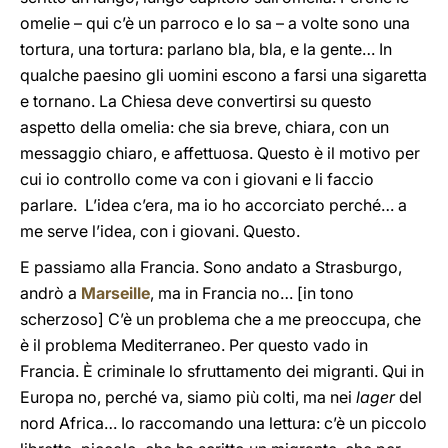
omelie – qui c’è un parroco e lo sa – a volte sono una
tortura, una tortura: parlano bla, bla, e la gente… In
qualche paesino gli uomini escono a farsi una sigaretta
e tornano. La Chiesa deve convertirsi su questo
aspetto della omelia: che sia breve, chiara, con un
messaggio chiaro, e affettuosa. Questo è il motivo per
cui io controllo come va con i giovani e li faccio
parlare. L’idea c’era, ma io ho accorciato perché… a
me serve l’idea, con i giovani. Questo.
E passiamo alla Francia. Sono andato a Strasburgo,
andrò a
Marseille
, ma in Francia no… [in tono
scherzoso] C’è un problema che a me preoccupa, che
è il problema Mediterraneo. Per questo vado in
Francia. È criminale lo sfruttamento dei migranti. Qui in
Europa no, perché va, siamo più colti, ma nei
lager
del
nord Africa… Io raccomando una lettura: c’è un piccolo