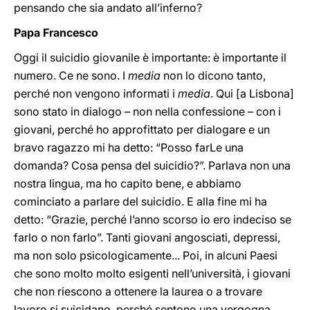
pensando che sia andato all’inferno?
Papa Francesco
Oggi il suicidio giovanile è importante: è importante il
numero. Ce ne sono. I
media
non lo dicono tanto,
perché non vengono informati i
media
. Qui [a Lisbona]
sono stato in dialogo – non nella confessione – con i
giovani, perché ho approfittato per dialogare e un
bravo ragazzo mi ha detto: “Posso farLe una
domanda? Cosa pensa del suicidio?”. Parlava non una
nostra lingua, ma ho capito bene, e abbiamo
cominciato a parlare del suicidio. E alla fine mi ha
detto: “Grazie, perché l’anno scorso io ero indeciso se
farlo o non farlo”. Tanti giovani angosciati, depressi,
ma non solo psicologicamente... Poi, in alcuni Paesi
che sono molto molto esigenti nell’università, i giovani
che non riescono a ottenere la laurea o a trovare
lavoro si suicidano, perché sentono una vergogna