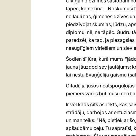
Cik gan bieži mēs sastopam no
tāpēc, ka nezina… Noskumuši tāp
no laulības, ģimenes dzīves un
piedzīvojat skumjas, lūdzu, aps
diplomu, nē, ne tāpēc. Gudru tā
paredzēt, ka tad, ja piezagsies
neauglīgiem vīriešiem un sievie
Šodien šī jūra, kurā mums “jādo
jauna jāuzdod sev jautājums: k
lai nestu Evaņģēlija gaismu (sa
Citādi, ja jūsos neatspoguļojas
piemērs varēs būt mūsu cerības
Ir vēl kāds cits aspekts, kas sa
strādāju, darbojos ar entuziasm
un man teiks: “Nē, pietiek ar šo,
apšaubāmu ceļu. Tu sapratīsi, ka D