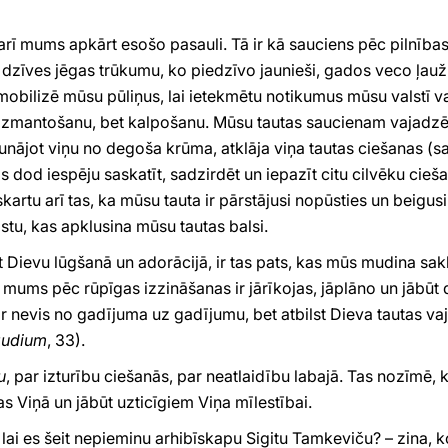
arī mums apkārt esošo pasauli. Tā ir kā sauciens pēc pilnīb
 dzīves jēgas trūkumu, ko piedzīvo jaunieši, gados veco ļauž
mobilizē mūsu pūliņus, lai ietekmētu notikumus mūsu valstī vai 
 izmantošanu, bet kalpošanu. Mūsu tautas saucienam vajadzētu
nājot viņu no degoša krūma, atklāja viņa tautas ciešanas (sa
 dod iespēju saskatīt, sadzirdēt un iepazīt citu cilvēku cieša
 skartu arī tas, ka mūsu tauta ir pārstājusi nopūsties un beigu
prastu, kas apklusina mūsu tautas balsi.
 Dievu lūgšanā un adorācijā, ir tas pats, kas mūs mudina sak
n mums pēc rūpīgas izzināšanas ir jārīkojas, jāplāno un jāb
ir nevis no gadījuma uz gadījumu, bet atbilst Dieva tautas va
audium
, 33).
u
, par izturību ciešanās, par neatlaidību labajā. Tas nozīmē,
 Viņā un jābūt uzticīgiem Viņa mīlestībai.
ai es šeit nepieminu arhibīskapu Sigitu Tamkeviču? – zina, k