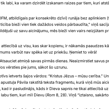
 tik labi, ka varam dzirdēt izskanam raizes par tiem, kuri atstā
M, atbildīgais par konsekrēto dzīvi) runāja bez aplinkiem (
 ticība bieži vien tiek dažādos veidos pārbaudīta,” viņš sacīj
ildējuši uz savu aicinājumu, mēs bieži vien vairs neizjūtam p
a attiecībā uz visu, kas skar kopienu, ir nākamās paaudzes kā
rt mums varbūt nav spēka iet uz priekšu. Ņemiet to vērā!
tsauciet atmiņā savas pirmās dienas. Neaizmirstiet savus pri
os vērsties pie jums, sākot šo uzrunu.
vs ietverts šajos vārdos: “Kristus Jēzus – mūsu cerība.” Un 
pustuļa Pāvila rakstītā teksta fragmentu, kurā viņš mūs aici
kad ir pasludinājis, kāds ir Dieva sapnis ne tikai attiecībā uz 
 labu tiem, kuri mīl Dievu (
Rom
8, 28). Viņš “iztaisno, sakārto