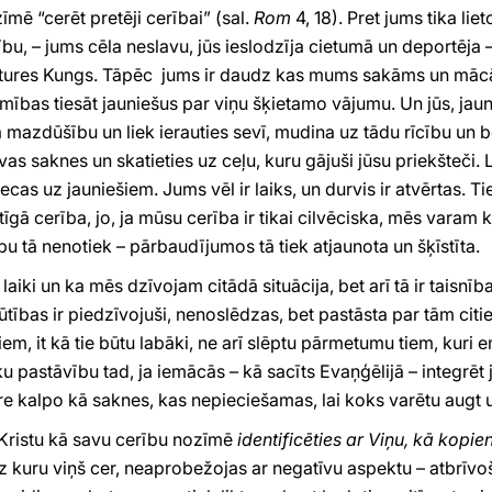
mē “cerēt pretēji cerībai” (sal.
Rom
4, 18). Pret jums tika liet
ību, – jums cēla neslavu, jūs ieslodzīja cietumā un deportēja –
vēstures Kungs. Tāpēc jums ir daudz kas mums sakāms un māc
ības tiesāt jauniešus par viņu šķietamo vājumu. Un jūs, jaun
a mazdūšību un liek ierauties sevī, mudina uz tādu rīcību un 
vas saknes un skatieties uz ceļu, kuru gājuši jūsu priekšteči. L
ecas uz jauniešiem. Jums vēl ir laiks, un durvis ir atvērtas. T
tīgā cerība, jo, ja mūsu cerība ir tikai cilvēciska, mēs varam k
bu tā nenotiek – pārbaudījumos tā tiek atjaunota un šķīstīta.
ti laiki un ka mēs dzīvojam citādā situācija, bet arī tā ir taisnī
grūtības ir piedzīvojuši, nenoslēdzas, bet pastāsta par tām citi
em, it kā tie būtu labāki, ne arī slēptu pārmetumu tiem, kuri e
 pastāvību tad, ja iemācās – kā sacīts Evaņģēlijā – integrēt 
re kalpo kā saknes, kas nepieciešamas, lai koks varētu augt 
 Kristu kā savu cerību nozīmē
identificēties ar Viņu, kā kopien
z kuru viņš cer, neaprobežojas ar negatīvu aspektu – atbrīvo