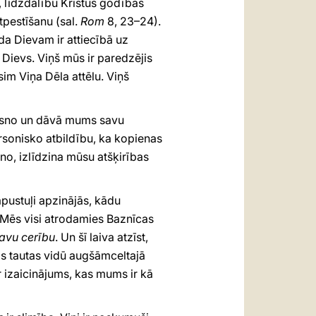
r, līdzdalību Kristus godības
tpestīšanu (sal.
Rom
8, 23–24).
da Dievam ir attiecībā uz
 Dievs. Viņš mūs ir paredzējis
m Viņa Dēla attēlu. Viņš
taisno un dāvā mums savu
ersonisko atbildību, ka kopienas
no, izlīdzina mūsu atšķirības
apustuļi apzinājās, kādu
 Mēs visi atrodamies Baznīcas
savu cerību
. Un šī laiva atzīst,
as tautas vidū augšāmceltajā
r izaicinājums, kas mums ir kā