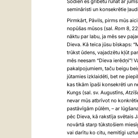
Šodien es gribētu runāt ar jums
semināristi un konsekrētie ļaudi
Pirmkārt, Pāvils, pirms mūs aic
nopūšas mūsos (sal.
Rom
8, 22
nāktu par labu, ja mēs sev pajau
Dieva. Kā teica jūsu bīskaps: “
trūkst ūdens, vajadzētu kļūt pa
mēs neesam “Dieva ierēdņi”! Var
pakalpojumiem, taču beigu beigā
jūtamies izklaidēti, bet ne piepi
kas tikām īpaši konsekrēti un 
Kungs (sal. sv. Augustīns,
Atzī
nevar mūs atbrīvot no konkrētiem
pastāvīgām pūlēm, – ar lūgšana
pēc Dieva, kā rakstīja svētais 
novārtā starp tūkstošiem miesīgo
vai darītu ko citu, nemitīgi uztu