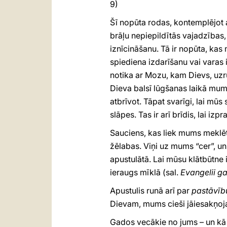
9)
Šī nopūta rodas, kontemplējot 
brāļu nepiepildītās vajadzības,
iznīcināšanu. Tā ir nopūta, kas 
spiediena izdarīšanu vai varas
notika ar Mozu, kam Dievs, uzru
Dieva balsī lūgšanas laikā mums
atbrīvot. Tāpat svarīgi, lai mūs
slāpes. Tas ir arī brīdis, lai iz
Sauciens, kas liek mums meklēt
žēlabas. Viņi uz mums “cer”, u
apustulātā. Lai mūsu klātbūtne 
ieraugs mīklā (sal.
Evangelii g
Apustulis runā arī par
pastāvīb
Dievam, mums cieši jāiesakņojas
Gados vecākie no jums – un kā l