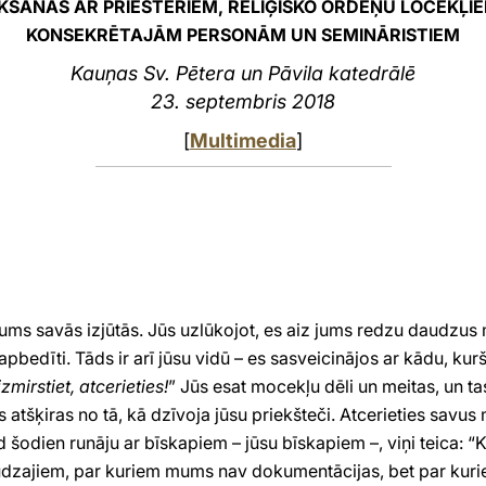
IKŠANĀS AR PRIESTERIEM, RELIĢISKO ORDEŅU LOCEKĻIE
KONSEKRĒTAJĀM PERSONĀM UN SEMINĀRISTIEM
Kauņas Sv. Pētera un Pāvila katedrālē
23. septembris 2018
[
Multimedia
]
r jums savās izjūtās. Jūs uzlūkojot, es aiz jums redzu daudz
apbedīti. Tāds ir arī jūsu vidū – es sasveicinājos ar kādu, kurš
zmirstiet, atcerieties!
”
Jūs esat mocekļu dēli un meitas, un tas
 atšķiras no tā, kā dzīvoja jūsu priekšteči. Atcerieties savus
šodien runāju ar bīskapiem – jūsu bīskapiem –, viņi teica: “Ko
udzajiem, par kuriem mums nav dokumentācijas, bet par kurie