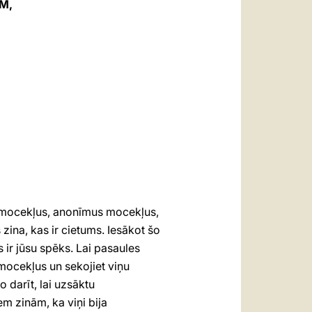
M,
العربيّة
中文
LATINE
us mocekļus, anonīmus mocekļus,
 zina, kas ir cietums. Iesākot šo
 ir jūsu spēks. Lai pasaules
 mocekļus un sekojiet viņu
 darīt, lai uzsāktu
m zinām, ka viņi bija