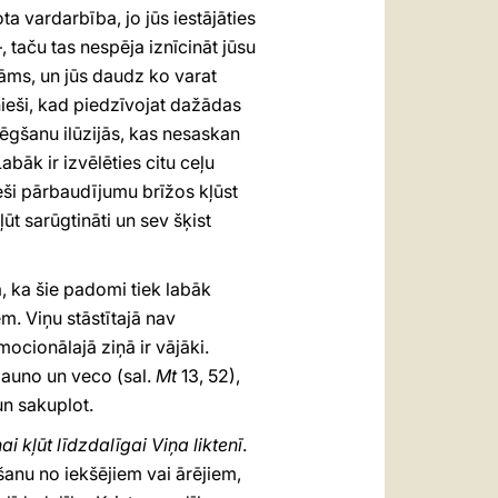
ota vardarbība, jo jūs iestājāties
, taču tas nespēja iznīcināt jūsu
āms, un jūs daudz ko varat
ieši, kad piedzīvojat dažādas
bēgšanu ilūzijās, kas nesaskan
abāk ir izvēlēties citu ceļu
ieši pārbaudījumu brīžos kļūst
ļūt sarūgtināti un sev šķist
ba, ka šie padomi tiek labāk
em. Viņu stāstītajā nav
mocionālajā ziņā ir vājāki.
jauno un veco (sal.
Mt
13, 52),
un sakuplot.
ai kļūt līdzdalīgai Viņa liktenī
.
šanu no iekšējiem vai ārējiem,