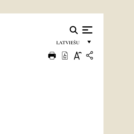
LATVIEŠU
FRANÇAIS
ENGLISH
ITALIANO
PORTUGUÊS
ESPAÑOL
DEUTSCH
POLSKI