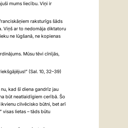
juši mums liecību. Viņi ir
franciskāņiem raksturīgs šāds
a. Viņš ar to nedomāja diktatoru
rieku ne lūgšanā, ne kopienas
rdinājums. Mūsu tēvi cīnījās,
ekšgājējus!” (Sal. 10, 32–39)
nu, kad šī diena gandrīz jau
na būt neatlaidīgiem cerībā. Šo
ikvienu cilvēcisko būtni, bet arī
” visas lietas – tāds būtu