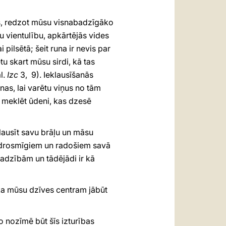
as, redzot mūsu visnabadzīgāko
u vientulību, apkārtējās vides
pilsētā; šeit runa ir nevis par
 skart mūsu sirdi, kā tas
l.
Izc
3, 9). Ieklausīšanās
nas, lai varētu viņus no tām
si meklēt ūdeni, kas dzesē
lausīt savu brāļu un māsu
ūt drosmīgiem un radošiem savā
jadzībām un tādējādi ir kā
 ka mūsu dzīves centram jābūt
o nozīmē būt šīs izturības