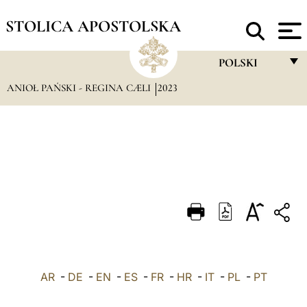
STOLICA APOSTOLSKA
POLSKI
ANIOŁ PAŃSKI - REGINA CÆLI
2023
FRANÇAIS
ENGLISH
ITALIANO
PORTUGUÊS
ESPAÑOL
DEUTSCH
POLSKI
AR
-
DE
-
EN
-
ES
-
FR
-
HR
-
IT
-
العربيّة
PL
-
PT
中文