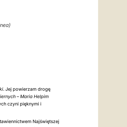
العربيّة
中文
LATINE
inea)
ki
. Jej powierzam drogę
ernych – Maria Helpim
ch czyni pięknymi i
stawiennictwem Najświętszej