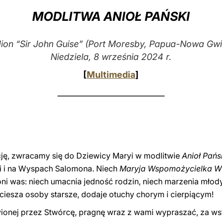
MODLITWA ANIOŁ PAŃSKI
ion “Sir John Guise” (Port Moresby, Papua-Nowa Gw
Niedziela, 8 września 2024 r.
[
Multimedia
]
___________________________
ję, zwracamy się do Dziewicy Maryi w modlitwie
Anioł Pańs
i i na Wyspach Salomona. Niech
Maryja Wspomożycielka Wi
i was: niech umacnia jedność rodzin, niech marzenia młody
ciesza osoby starsze, dodaje otuchy chorym i cierpiącym!
ławionej przez Stwórcę, pragnę wraz z wami wypraszać, za w