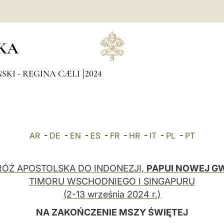
KA
SKI - REGINA CÆLI
2024
AR
-
DE
-
EN
-
ES
-
FR
-
HR
-
IT
-
PL
-
PT
ÓŻ APOSTOLSKA DO INDONEZJI,
PAPUI NOWEJ GW
TIMORU WSCHODNIEGO I SINGAPURU
(2-13 września 2024 r.)
NA ZAKOŃCZENIE MSZY ŚWIĘTEJ