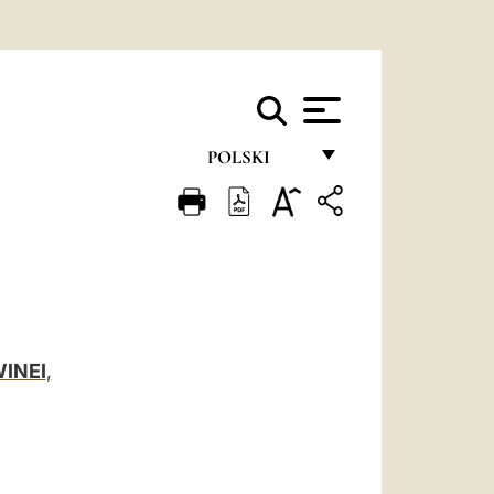
POLSKI
FRANÇAIS
ENGLISH
ITALIANO
PORTUGUÊS
INEI
,
ESPAÑOL
DEUTSCH
POLSKI