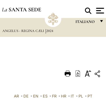
La
SANTA SEDE
ITALIANO
ANGELUS - REGINA CÆLI
2024
FRANÇAIS
ENGLISH
ITALIANO
PORTUGUÊS
ESPAÑOL
DEUTSCH
POLSKI
العربيّة
AR
-
DE
-
EN
-
ES
-
FR
-
HR
-
IT
-
PL
-
PT
中文