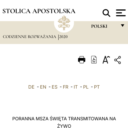
STOLICA APOSTOLSKA
POLSKI
CODZIENNE ROZWAŻANIA
2020
FRANÇAIS
ENGLISH
ITALIANO
PORTUGUÊS
ESPAÑOL
DE
-
EN
-
ES
-
FR
-
IT
-
PL
-
PT
DEUTSCH
POLSKI
العربيّة
PORANNA MSZA ŚWIĘTA TRANSMITOWANA NA
ŻYWO
中文