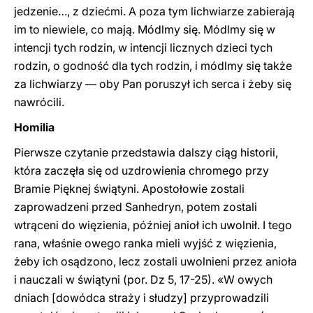
jedzenie…, z dziećmi. A poza tym lichwiarze zabierają
im to niewiele, co mają. Módlmy się. Módlmy się w
intencji tych rodzin, w intencji licznych dzieci tych
rodzin, o godność dla tych rodzin, i módlmy się także
za lichwiarzy — oby Pan poruszył ich serca i żeby się
nawrócili.
Homilia
Pierwsze czytanie przedstawia dalszy ciąg historii,
która zaczęła się od uzdrowienia chromego przy
Bramie Pięknej świątyni. Apostołowie zostali
zaprowadzeni przed Sanhedryn, potem zostali
wtrąceni do więzienia, później anioł ich uwolnił. I tego
rana, właśnie owego ranka mieli wyjść z więzienia,
żeby ich osądzono, lecz zostali uwolnieni przez anioła
i nauczali w świątyni (por. Dz 5, 17-25). «W owych
dniach [dowódca straży i słudzy] przyprowadzili