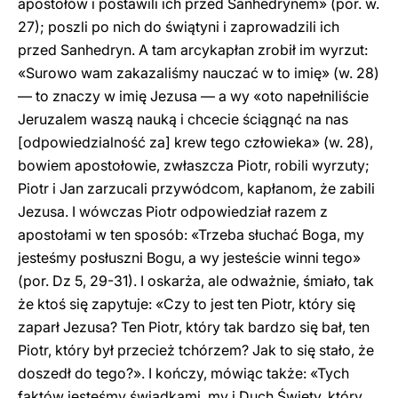
apostołów i postawili ich przed Sanhedrynem» (por. w.
27); poszli po nich do świątyni i zaprowadzili ich
przed Sanhedryn. A tam arcykapłan zrobił im wyrzut:
«Surowo wam zakazaliśmy nauczać w to imię» (w. 28)
— to znaczy w imię Jezusa — a wy «oto napełniliście
Jeruzalem waszą nauką i chcecie ściągnąć na nas
[odpowiedzialność za] krew tego człowieka» (w. 28),
bowiem apostołowie, zwłaszcza Piotr, robili wyrzuty;
Piotr i Jan zarzucali przywódcom, kapłanom, że zabili
Jezusa. I wówczas Piotr odpowiedział razem z
apostołami w ten sposób: «Trzeba słuchać Boga, my
jesteśmy posłuszni Bogu, a wy jesteście winni tego»
(por. Dz 5, 29-31). I oskarża, ale odważnie, śmiało, tak
że ktoś się zapytuje: «Czy to jest ten Piotr, który się
zaparł Jezusa? Ten Piotr, który tak bardzo się bał, ten
Piotr, który był przecież tchórzem? Jak to się stało, że
doszedł do tego?». I kończy, mówiąc także: «Tych
faktów jesteśmy świadkami, my i Duch Święty, który