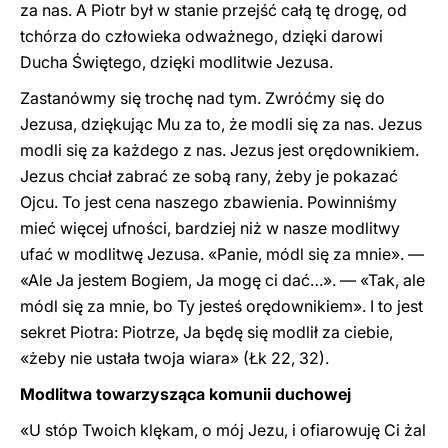
za nas. A Piotr był w stanie przejść całą tę drogę, od
tchórza do człowieka odważnego, dzięki darowi
Ducha Świętego, dzięki modlitwie Jezusa.
Zastanówmy się trochę nad tym. Zwróćmy się do
Jezusa, dziękując Mu za to, że modli się za nas. Jezus
modli się za każdego z nas. Jezus jest orędownikiem.
Jezus chciał zabrać ze sobą rany, żeby je pokazać
Ojcu. To jest cena naszego zbawienia. Powinniśmy
mieć więcej ufności, bardziej niż w nasze modlitwy
ufać w modlitwę Jezusa. «Panie, módl się za mnie». —
«Ale Ja jestem Bogiem, Ja mogę ci dać…». — «Tak, ale
módl się za mnie, bo Ty jesteś orędownikiem». I to jest
sekret Piotra: Piotrze, Ja będę się modlił za ciebie,
«żeby nie ustała twoja wiara» (Łk 22, 32).
Modlitwa towarzysząca komunii duchowej
«U stóp Twoich klękam, o mój Jezu, i ofiarowuję Ci żal