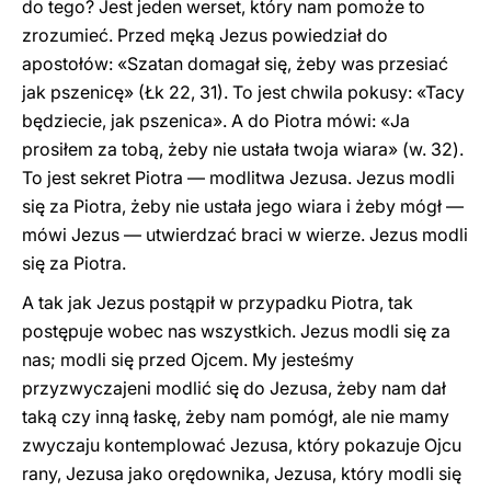
do tego? Jest jeden werset, który nam pomoże to
zrozumieć. Przed męką Jezus powiedział do
apostołów: «Szatan domagał się, żeby was przesiać
jak pszenicę» (Łk 22, 31). To jest chwila pokusy: «Tacy
będziecie, jak pszenica». A do Piotra mówi: «Ja
prosiłem za tobą, żeby nie ustała twoja wiara» (w. 32).
To jest sekret Piotra — modlitwa Jezusa. Jezus modli
się za Piotra, żeby nie ustała jego wiara i żeby mógł —
mówi Jezus — utwierdzać braci w wierze. Jezus modli
się za Piotra.
A tak jak Jezus postąpił w przypadku Piotra, tak
postępuje wobec nas wszystkich. Jezus modli się za
nas; modli się przed Ojcem. My jesteśmy
przyzwyczajeni modlić się do Jezusa, żeby nam dał
taką czy inną łaskę, żeby nam pomógł, ale nie mamy
zwyczaju kontemplować Jezusa, który pokazuje Ojcu
rany, Jezusa jako orędownika, Jezusa, który modli się