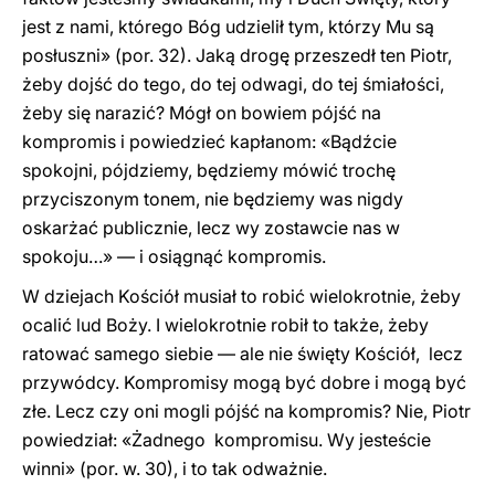
jest z nami, którego Bóg udzielił tym, którzy Mu są
posłuszni» (por. 32). Jaką drogę przeszedł ten Piotr,
żeby dojść do tego, do tej odwagi, do tej śmiałości,
żeby się narazić? Mógł on bowiem pójść na
kompromis i powiedzieć kapłanom: «Bądźcie
spokojni, pójdziemy, będziemy mówić trochę
przyciszonym tonem, nie będziemy was nigdy
oskarżać publicznie, lecz wy zostawcie nas w
spokoju…» — i osiągnąć kompromis.
W dziejach Kościół musiał to robić wielokrotnie, żeby
ocalić lud Boży. I wielokrotnie robił to także, żeby
ratować samego siebie — ale nie święty Kościół, lecz
przywódcy. Kompromisy mogą być dobre i mogą być
złe. Lecz czy oni mogli pójść na kompromis? Nie, Piotr
powiedział: «Żadnego kompromisu. Wy jesteście
winni» (por. w. 30), i to tak odważnie.