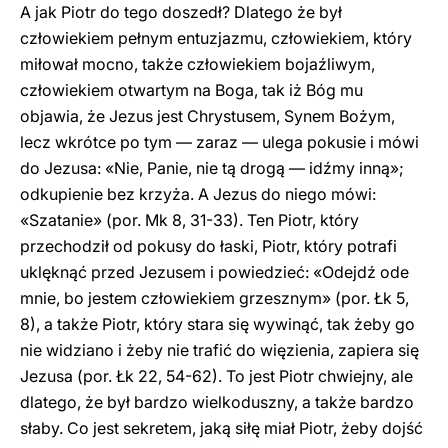
A jak Piotr do tego doszedł? Dlatego że był
człowiekiem pełnym entuzjazmu, człowiekiem, który
miłował mocno, także człowiekiem bojaźliwym,
człowiekiem otwartym na Boga, tak iż Bóg mu
objawia, że Jezus jest Chrystusem, Synem Bożym,
lecz wkrótce po tym — zaraz — ulega pokusie i mówi
do Jezusa: «Nie, Panie, nie tą drogą — idźmy inną»;
odkupienie bez krzyża. A Jezus do niego mówi:
«Szatanie» (por. Mk 8, 31-33). Ten Piotr, który
przechodził od pokusy do łaski, Piotr, który potrafi
uklęknąć przed Jezusem i powiedzieć: «Odejdź ode
mnie, bo jestem człowiekiem grzesznym» (por. Łk 5,
8), a także Piotr, który stara się wywinąć, tak żeby go
nie widziano i żeby nie trafić do więzienia, zapiera się
Jezusa (por. Łk 22, 54-62). To jest Piotr chwiejny, ale
dlatego, że był bardzo wielkoduszny, a także bardzo
słaby. Co jest sekretem, jaką siłę miał Piotr, żeby dojść